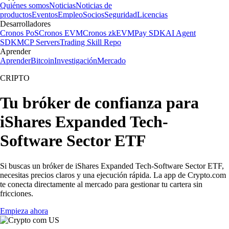
Quiénes somos
Noticias
Noticias de
productos
Eventos
Empleo
Socios
Seguridad
Licencias
Desarrolladores
Cronos PoS
Cronos EVM
Cronos zkEVM
Pay SDK
AI Agent
SDK
MCP Servers
Trading Skill Repo
Aprender
Aprender
Bitcoin
Investigación
Mercado
CRIPTO
Tu bróker de confianza para
iShares Expanded Tech-
Software Sector ETF
Si buscas un bróker de iShares Expanded Tech-Software Sector ETF,
necesitas precios claros y una ejecución rápida. La app de Crypto.com
te conecta directamente al mercado para gestionar tu cartera sin
fricciones.
Empieza ahora