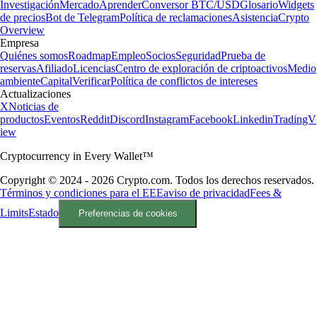
Investigación
Mercado
Aprender
Conversor BTC/USD
Glosario
Widgets
de precios
Bot de Telegram
Política de reclamaciones
Asistencia
Crypto
Overview
Empresa
Quiénes somos
Roadmap
Empleo
Socios
Seguridad
Prueba de
reservas
Afiliado
Licencias
Centro de exploración de criptoactivos
Medio
ambiente
Capital
Verificar
Política de conflictos de intereses
Actualizaciones
X
Noticias de
productos
Eventos
Reddit
Discord
Instagram
Facebook
Linkedin
TradingV
iew
Cryptocurrency in Every Wallet™
Copyright © 2024 - 2026 Crypto.com. Todos los derechos reservados.
Términos y condiciones para el EEE
aviso de privacidad
Fees &
Limits
Estado
Preferencias de cookies