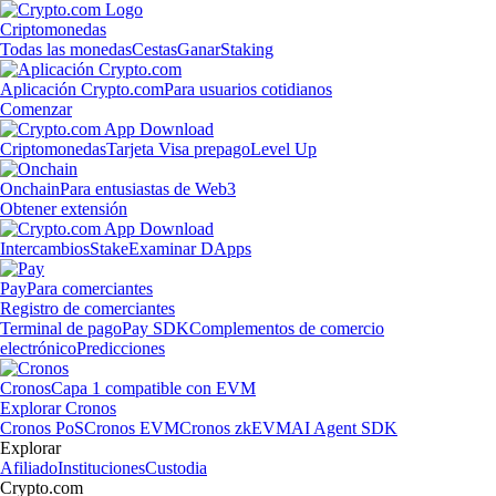
Criptomonedas
Todas las monedas
Cestas
Ganar
Staking
Aplicación Crypto.com
Para usuarios cotidianos
Comenzar
Criptomonedas
Tarjeta Visa prepago
Level Up
Onchain
Para entusiastas de Web3
Obtener extensión
Intercambios
Stake
Examinar DApps
Pay
Para comerciantes
Registro de comerciantes
Terminal de pago
Pay SDK
Complementos de comercio
electrónico
Predicciones
Cronos
Capa 1 compatible con EVM
Explorar Cronos
Cronos PoS
Cronos EVM
Cronos zkEVM
AI Agent SDK
Explorar
Afiliado
Instituciones
Custodia
Crypto.com