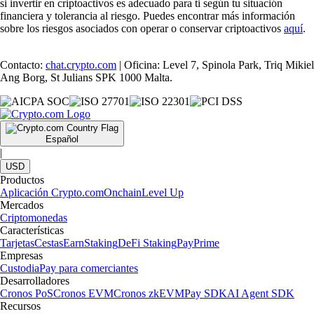
si invertir en criptoactivos es adecuado para ti según tu situación
financiera y tolerancia al riesgo. Puedes encontrar más información
sobre los riesgos asociados con operar o conservar criptoactivos
aquí
.
Contacto:
chat.crypto.com
| Oficina: Level 7, Spinola Park, Triq Mikiel
Ang Borg, St Julians SPK 1000 Malta.
Español
|
USD
Productos
Aplicación Crypto.com
Onchain
Level Up
Mercados
Criptomonedas
Características
Tarjetas
Cestas
Earn
Staking
DeFi Staking
Pay
Prime
Empresas
Custodia
Pay para comerciantes
Desarrolladores
Cronos PoS
Cronos EVM
Cronos zkEVM
Pay SDK
AI Agent SDK
Recursos