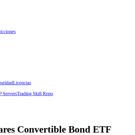
icciones
guridad
Licencias
 Servers
Trading Skill Repo
hares Convertible Bond ETF