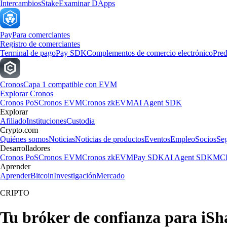
Intercambios
Stake
Examinar DApps
Pay
Para comerciantes
Registro de comerciantes
Terminal de pago
Pay SDK
Complementos de comercio electrónico
Pred
Cronos
Capa 1 compatible con EVM
Explorar Cronos
Cronos PoS
Cronos EVM
Cronos zkEVM
AI Agent SDK
Explorar
Afiliado
Instituciones
Custodia
Crypto.com
Quiénes somos
Noticias
Noticias de productos
Eventos
Empleo
Socios
Se
Desarrolladores
Cronos PoS
Cronos EVM
Cronos zkEVM
Pay SDK
AI Agent SDK
MCP
Aprender
Aprender
Bitcoin
Investigación
Mercado
CRIPTO
Tu bróker de confianza para iS