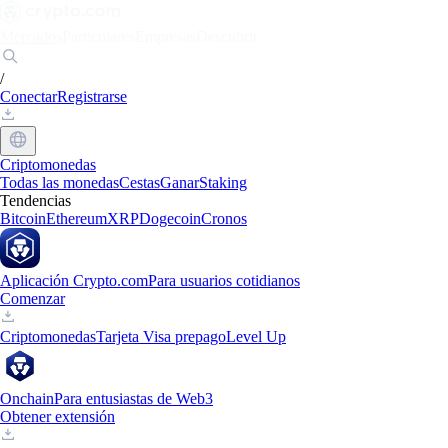
Mercados
Particulares
Empresas
Descubrir
/
Conectar
Registrarse
Criptomonedas
Todas las monedas
Cestas
Ganar
Staking
Tendencias
Bitcoin
Ethereum
XRP
Dogecoin
Cronos
Aplicación Crypto.com
Para usuarios cotidianos
Comenzar
Criptomonedas
Tarjeta Visa prepago
Level Up
Onchain
Para entusiastas de Web3
Obtener extensión