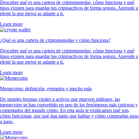
Descubre qué es una cartera de criptomonedas, cómo funciona y qué
tipos existen para guardar tus criptoactivos de forma segura. Aprende a
elegir la que mejor se adapte a ti.
Learn more
¿Qué es una cartera de criptomonedas y cómo funciona?
Descubre qué es una cartera de criptomonedas, cómo funciona y qué
tipos existen para guardar tus criptoactivos de forma segura. Aprende a
elegir la que mejor se adapte a ti.
Learn more
Memecoins: definición, ejemplos y mucho más
De simples bromas virales a activos que mueven millones, las
memecoins se han convertido en uno de los fenómenos más curiosos y
comentados del mundo cripto. En esta guía te explicamos qué son,
cómo funcionan, por qué dan tanto que hablar y cómo comprarlas paso
a paso.
Learn more