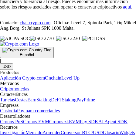
financiera y tolerancia al riesgo. Puedes encontrar más información
sobre los riesgos asociados con operar o conservar criptoactivos
aquí
.
Contacto:
chat.crypto.com
| Oficina: Level 7, Spinola Park, Triq Mikiel
Ang Borg, St Julians SPK 1000 Malta.
Español
|
USD
Productos
Aplicación Crypto.com
Onchain
Level Up
Mercados
Criptomonedas
Características
Tarjetas
Cestas
Earn
Staking
DeFi Staking
Pay
Prime
Empresas
Custodia
Pay para comerciantes
Desarrolladores
Cronos PoS
Cronos EVM
Cronos zkEVM
Pay SDK
AI Agent SDK
Recursos
Investigación
Mercado
Aprender
Conversor BTC/USD
Glosario
Widgets