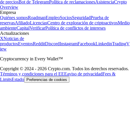
de precios
Bot de Telegram
Política de reclamaciones
Asistencia
Crypto
Overview
Empresa
Quiénes somos
Roadmap
Empleo
Socios
Seguridad
Prueba de
reservas
Afiliado
Licencias
Centro de exploración de criptoactivos
Medio
ambiente
Capital
Verificar
Política de conflictos de intereses
Actualizaciones
X
Noticias de
productos
Eventos
Reddit
Discord
Instagram
Facebook
Linkedin
TradingV
iew
Cryptocurrency in Every Wallet™
Copyright © 2024 - 2026 Crypto.com. Todos los derechos reservados.
Términos y condiciones para el EEE
aviso de privacidad
Fees &
Limits
Estado
Preferencias de cookies