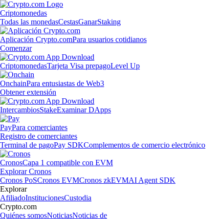
Criptomonedas
Todas las monedas
Cestas
Ganar
Staking
Aplicación Crypto.com
Para usuarios cotidianos
Comenzar
Criptomonedas
Tarjeta Visa prepago
Level Up
Onchain
Para entusiastas de Web3
Obtener extensión
Intercambios
Stake
Examinar DApps
Pay
Para comerciantes
Registro de comerciantes
Terminal de pago
Pay SDK
Complementos de comercio electrónico
Cronos
Capa 1 compatible con EVM
Explorar Cronos
Cronos PoS
Cronos EVM
Cronos zkEVM
AI Agent SDK
Explorar
Afiliado
Instituciones
Custodia
Crypto.com
Quiénes somos
Noticias
Noticias de