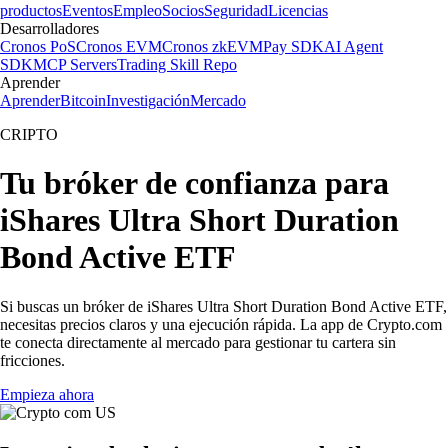
productos
Eventos
Empleo
Socios
Seguridad
Licencias
Desarrolladores
Cronos PoS
Cronos EVM
Cronos zkEVM
Pay SDK
AI Agent
SDK
MCP Servers
Trading Skill Repo
Aprender
Aprender
Bitcoin
Investigación
Mercado
CRIPTO
Tu bróker de confianza para
iShares Ultra Short Duration
Bond Active ETF
Si buscas un bróker de iShares Ultra Short Duration Bond Active ETF,
necesitas precios claros y una ejecución rápida. La app de Crypto.com
te conecta directamente al mercado para gestionar tu cartera sin
fricciones.
Empieza ahora