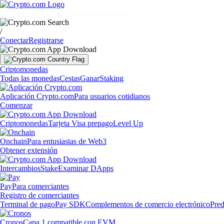
Mercados
Particulares
Empresas
Descubrir
/
Conectar
Registrarse
Criptomonedas
Todas las monedas
Cestas
Ganar
Staking
Aplicación Crypto.com
Para usuarios cotidianos
Comenzar
Criptomonedas
Tarjeta Visa prepago
Level Up
Onchain
Para entusiastas de Web3
Obtener extensión
Intercambios
Stake
Examinar DApps
Pay
Para comerciantes
Registro de comerciantes
Terminal de pago
Pay SDK
Complementos de comercio electrónico
Pred
Cronos
Capa 1 compatible con EVM