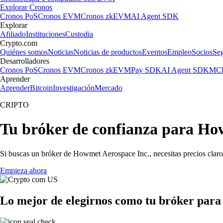
Explorar Cronos
Cronos PoS
Cronos EVM
Cronos zkEVM
AI Agent SDK
Explorar
Afiliado
Instituciones
Custodia
Crypto.com
Quiénes somos
Noticias
Noticias de productos
Eventos
Empleo
Socios
Se
Desarrolladores
Cronos PoS
Cronos EVM
Cronos zkEVM
Pay SDK
AI Agent SDK
MCP
Aprender
Aprender
Bitcoin
Investigación
Mercado
CRIPTO
Tu bróker de confianza para Ho
Si buscas un bróker de Howmet Aerospace Inc., necesitas precios claros
Empieza ahora
Lo mejor de elegirnos como tu bróker par