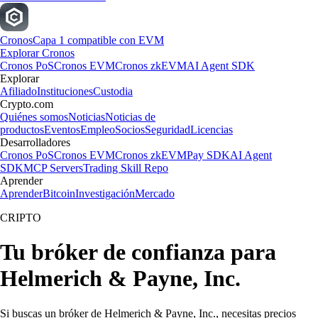
Cronos
Capa 1 compatible con EVM
Explorar Cronos
Cronos PoS
Cronos EVM
Cronos zkEVM
AI Agent SDK
Explorar
Afiliado
Instituciones
Custodia
Crypto.com
Quiénes somos
Noticias
Noticias de
productos
Eventos
Empleo
Socios
Seguridad
Licencias
Desarrolladores
Cronos PoS
Cronos EVM
Cronos zkEVM
Pay SDK
AI Agent
SDK
MCP Servers
Trading Skill Repo
Aprender
Aprender
Bitcoin
Investigación
Mercado
CRIPTO
Tu bróker de confianza para
Helmerich & Payne, Inc.
Si buscas un bróker de Helmerich & Payne, Inc., necesitas precios