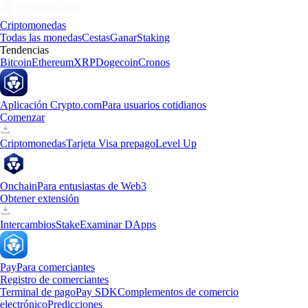
Criptomonedas
Todas las monedas
Cestas
Ganar
Staking
Tendencias
Bitcoin
Ethereum
XRP
Dogecoin
Cronos
Aplicación Crypto.com
Para usuarios cotidianos
Comenzar
Criptomonedas
Tarjeta Visa prepago
Level Up
Onchain
Para entusiastas de Web3
Obtener extensión
Intercambios
Stake
Examinar DApps
Pay
Para comerciantes
Registro de comerciantes
Terminal de pago
Pay SDK
Complementos de comercio
electrónico
Predicciones