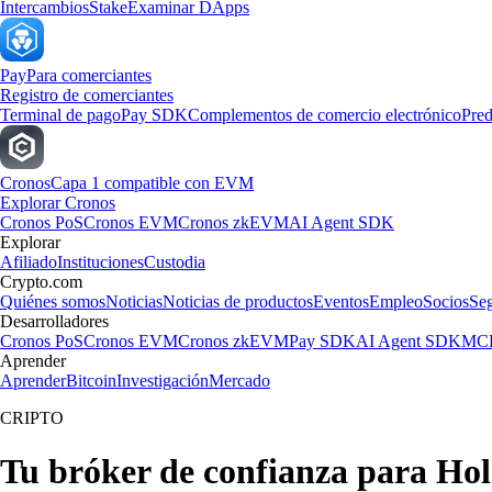
Intercambios
Stake
Examinar DApps
Pay
Para comerciantes
Registro de comerciantes
Terminal de pago
Pay SDK
Complementos de comercio electrónico
Pred
Cronos
Capa 1 compatible con EVM
Explorar Cronos
Cronos PoS
Cronos EVM
Cronos zkEVM
AI Agent SDK
Explorar
Afiliado
Instituciones
Custodia
Crypto.com
Quiénes somos
Noticias
Noticias de productos
Eventos
Empleo
Socios
Se
Desarrolladores
Cronos PoS
Cronos EVM
Cronos zkEVM
Pay SDK
AI Agent SDK
MCP
Aprender
Aprender
Bitcoin
Investigación
Mercado
CRIPTO
Tu bróker de confianza para Ho