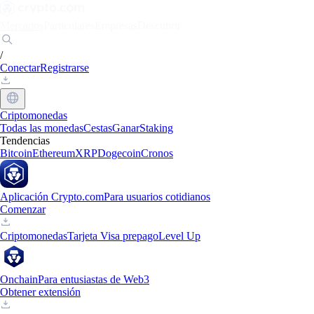
Mercados
Particulares
Empresas
Descubrir
/
Conectar
Registrarse
Criptomonedas
Todas las monedas
Cestas
Ganar
Staking
Tendencias
Bitcoin
Ethereum
XRP
Dogecoin
Cronos
Aplicación Crypto.com
Para usuarios cotidianos
Comenzar
Criptomonedas
Tarjeta Visa prepago
Level Up
Onchain
Para entusiastas de Web3
Obtener extensión