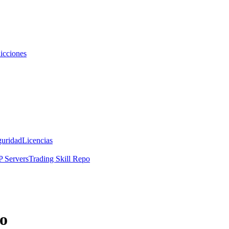
icciones
guridad
Licencias
 Servers
Trading Skill Repo
lo