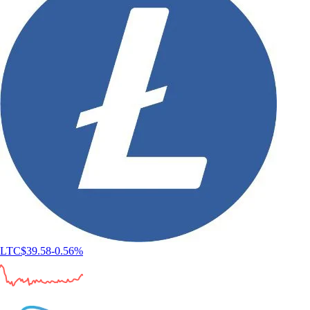
LTC
$
39.58
-0.56
%