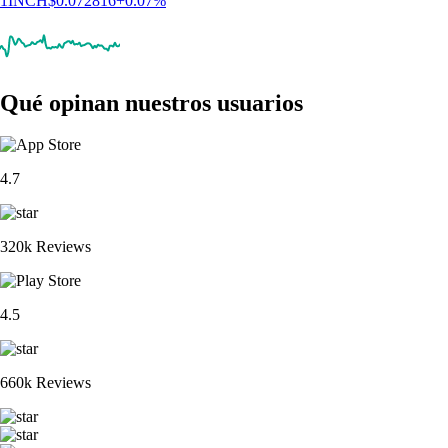
1INCH
$
0.072816
+
0.07
%
Qué opinan nuestros usuarios
4.7
320k Reviews
4.5
660k Reviews