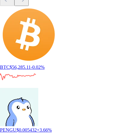
BTC
$
56,285.11
-0.02
%
PENGU
$
0.005432
+
3.66
%