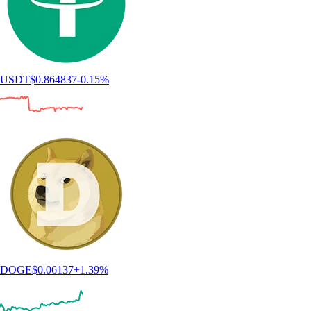
USDT
$
0.864837
-0.15
%
DOGE
$
0.06137
+
1.39
%