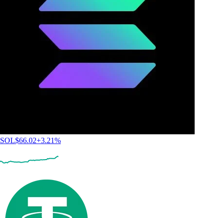
SOL
$
66.02
+
3.21
%