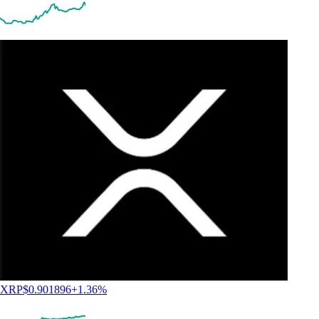
XRP
$
0.901896
+
1.36
%