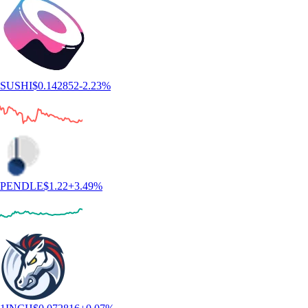
SUSHI
$
0.142852
-2.23
%
PENDLE
$
1.22
+
3.49
%