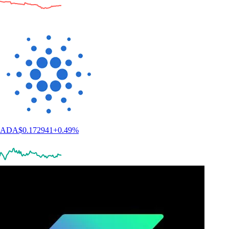
ADA
$
0.172941
+
0.49
%