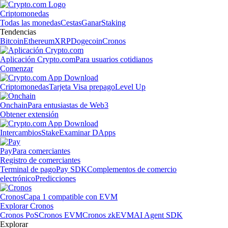
Criptomonedas
Todas las monedas
Cestas
Ganar
Staking
Tendencias
Bitcoin
Ethereum
XRP
Dogecoin
Cronos
Aplicación Crypto.com
Para usuarios cotidianos
Comenzar
Criptomonedas
Tarjeta Visa prepago
Level Up
Onchain
Para entusiastas de Web3
Obtener extensión
Intercambios
Stake
Examinar DApps
Pay
Para comerciantes
Registro de comerciantes
Terminal de pago
Pay SDK
Complementos de comercio
electrónico
Predicciones
Cronos
Capa 1 compatible con EVM
Explorar Cronos
Cronos PoS
Cronos EVM
Cronos zkEVM
AI Agent SDK
Explorar