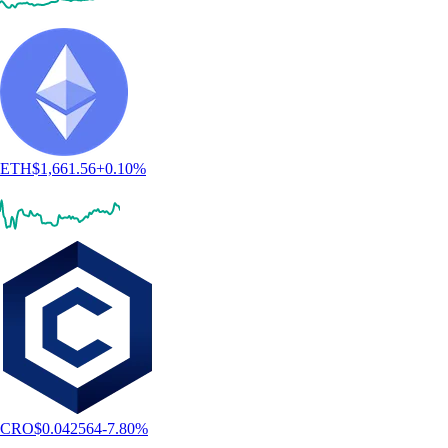
ETH
$
1,661.56
+
0.10
%
CRO
$
0.042564
-7.80
%