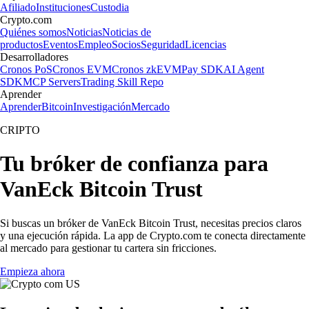
Afiliado
Instituciones
Custodia
Crypto.com
Quiénes somos
Noticias
Noticias de
productos
Eventos
Empleo
Socios
Seguridad
Licencias
Desarrolladores
Cronos PoS
Cronos EVM
Cronos zkEVM
Pay SDK
AI Agent
SDK
MCP Servers
Trading Skill Repo
Aprender
Aprender
Bitcoin
Investigación
Mercado
CRIPTO
Tu bróker de confianza para
VanEck Bitcoin Trust
Si buscas un bróker de VanEck Bitcoin Trust, necesitas precios claros
y una ejecución rápida. La app de Crypto.com te conecta directamente
al mercado para gestionar tu cartera sin fricciones.
Empieza ahora