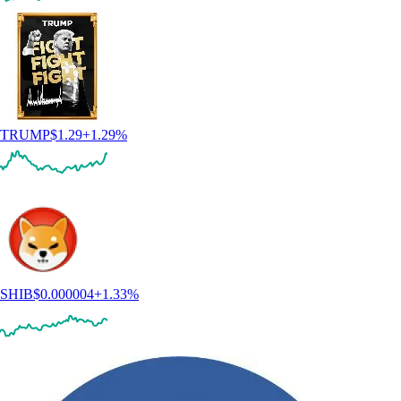
TRUMP
$
1.29
+
1.29
%
SHIB
$
0.000004
+
1.33
%