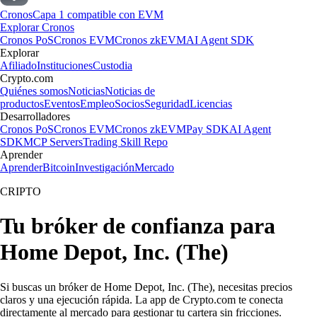
Cronos
Capa 1 compatible con EVM
Explorar Cronos
Cronos PoS
Cronos EVM
Cronos zkEVM
AI Agent SDK
Explorar
Afiliado
Instituciones
Custodia
Crypto.com
Quiénes somos
Noticias
Noticias de
productos
Eventos
Empleo
Socios
Seguridad
Licencias
Desarrolladores
Cronos PoS
Cronos EVM
Cronos zkEVM
Pay SDK
AI Agent
SDK
MCP Servers
Trading Skill Repo
Aprender
Aprender
Bitcoin
Investigación
Mercado
CRIPTO
Tu bróker de confianza para
Home Depot, Inc. (The)
Si buscas un bróker de Home Depot, Inc. (The), necesitas precios
claros y una ejecución rápida. La app de Crypto.com te conecta
directamente al mercado para gestionar tu cartera sin fricciones.