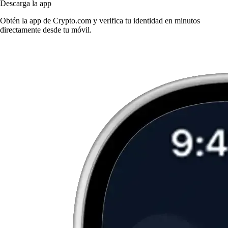
Descarga la app
Obtén la app de Crypto.com y verifica tu identidad en minutos
directamente desde tu móvil.