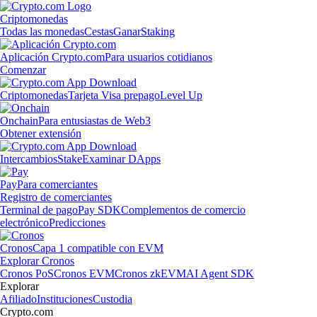
Criptomonedas
Todas las monedas
Cestas
Ganar
Staking
Aplicación Crypto.com
Para usuarios cotidianos
Comenzar
Criptomonedas
Tarjeta Visa prepago
Level Up
Onchain
Para entusiastas de Web3
Obtener extensión
Intercambios
Stake
Examinar DApps
Pay
Para comerciantes
Registro de comerciantes
Terminal de pago
Pay SDK
Complementos de comercio
electrónico
Predicciones
Cronos
Capa 1 compatible con EVM
Explorar Cronos
Cronos PoS
Cronos EVM
Cronos zkEVM
AI Agent SDK
Explorar
Afiliado
Instituciones
Custodia
Crypto.com