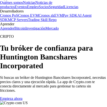
Quiénes somos
Noticias
Noticias de
productos
Eventos
Empleo
Socios
Seguridad
Licencias
Desarrolladores
Cronos PoS
Cronos EVM
Cronos zkEVM
Pay SDK
AI Agent
SDK
MCP Servers
Trading Skill Repo
Aprender
Aprender
Bitcoin
Investigación
Mercado
CRIPTO
Tu bróker de confianza para
Huntington Bancshares
Incorporated
Si buscas un bróker de Huntington Bancshares Incorporated, necesitas
precios claros y una ejecución rápida. La app de Crypto.com te
conecta directamente al mercado para gestionar tu cartera sin
fricciones.
Empieza ahora