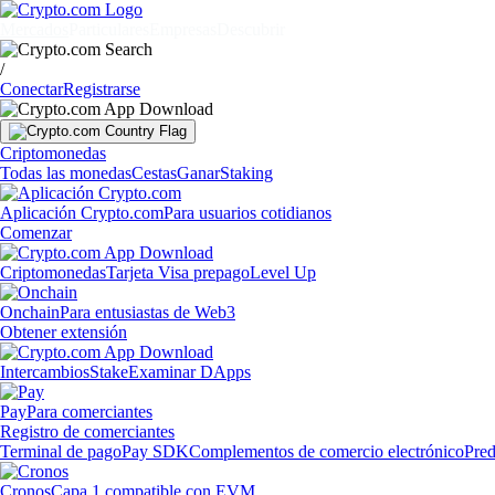
Mercados
Particulares
Empresas
Descubrir
/
Conectar
Registrarse
Criptomonedas
Todas las monedas
Cestas
Ganar
Staking
Aplicación Crypto.com
Para usuarios cotidianos
Comenzar
Criptomonedas
Tarjeta Visa prepago
Level Up
Onchain
Para entusiastas de Web3
Obtener extensión
Intercambios
Stake
Examinar DApps
Pay
Para comerciantes
Registro de comerciantes
Terminal de pago
Pay SDK
Complementos de comercio electrónico
Pred
Cronos
Capa 1 compatible con EVM