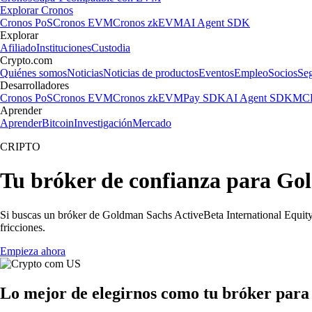
Explorar Cronos
Cronos PoS
Cronos EVM
Cronos zkEVM
AI Agent SDK
Explorar
Afiliado
Instituciones
Custodia
Crypto.com
Quiénes somos
Noticias
Noticias de productos
Eventos
Empleo
Socios
Se
Desarrolladores
Cronos PoS
Cronos EVM
Cronos zkEVM
Pay SDK
AI Agent SDK
MCP
Aprender
Aprender
Bitcoin
Investigación
Mercado
CRIPTO
Tu bróker de confianza para Go
Si buscas un bróker de Goldman Sachs ActiveBeta International Equity 
fricciones.
Empieza ahora
Lo mejor de elegirnos como tu bróker par