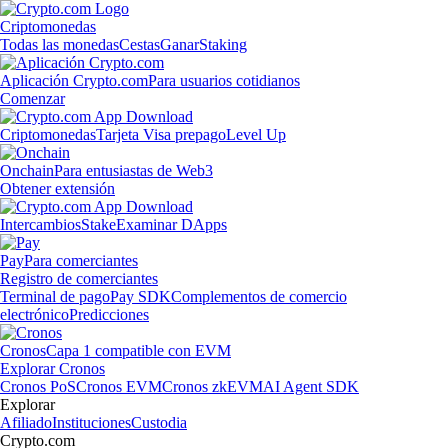
Criptomonedas
Todas las monedas
Cestas
Ganar
Staking
Aplicación Crypto.com
Para usuarios cotidianos
Comenzar
Criptomonedas
Tarjeta Visa prepago
Level Up
Onchain
Para entusiastas de Web3
Obtener extensión
Intercambios
Stake
Examinar DApps
Pay
Para comerciantes
Registro de comerciantes
Terminal de pago
Pay SDK
Complementos de comercio
electrónico
Predicciones
Cronos
Capa 1 compatible con EVM
Explorar Cronos
Cronos PoS
Cronos EVM
Cronos zkEVM
AI Agent SDK
Explorar
Afiliado
Instituciones
Custodia
Crypto.com