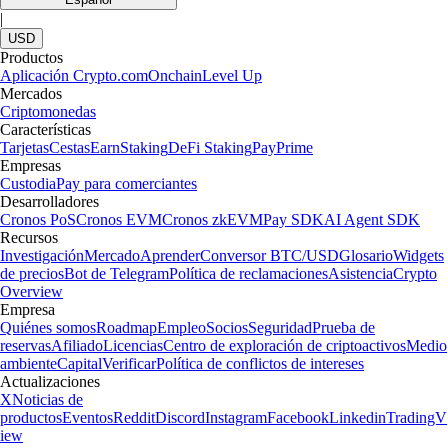
|
USD
Productos
Aplicación Crypto.com
Onchain
Level Up
Mercados
Criptomonedas
Características
Tarjetas
Cestas
Earn
Staking
DeFi Staking
Pay
Prime
Empresas
Custodia
Pay para comerciantes
Desarrolladores
Cronos PoS
Cronos EVM
Cronos zkEVM
Pay SDK
AI Agent SDK
Recursos
Investigación
Mercado
Aprender
Conversor BTC/USD
Glosario
Widgets
de precios
Bot de Telegram
Política de reclamaciones
Asistencia
Crypto
Overview
Empresa
Quiénes somos
Roadmap
Empleo
Socios
Seguridad
Prueba de
reservas
Afiliado
Licencias
Centro de exploración de criptoactivos
Medio
ambiente
Capital
Verificar
Política de conflictos de intereses
Actualizaciones
X
Noticias de
productos
Eventos
Reddit
Discord
Instagram
Facebook
Linkedin
TradingV
iew