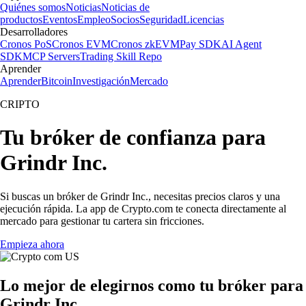
Quiénes somos
Noticias
Noticias de
productos
Eventos
Empleo
Socios
Seguridad
Licencias
Desarrolladores
Cronos PoS
Cronos EVM
Cronos zkEVM
Pay SDK
AI Agent
SDK
MCP Servers
Trading Skill Repo
Aprender
Aprender
Bitcoin
Investigación
Mercado
CRIPTO
Tu bróker de confianza para
Grindr Inc.
Si buscas un bróker de Grindr Inc., necesitas precios claros y una
ejecución rápida. La app de Crypto.com te conecta directamente al
mercado para gestionar tu cartera sin fricciones.
Empieza ahora
Lo mejor de elegirnos como tu bróker para
Grindr Inc.