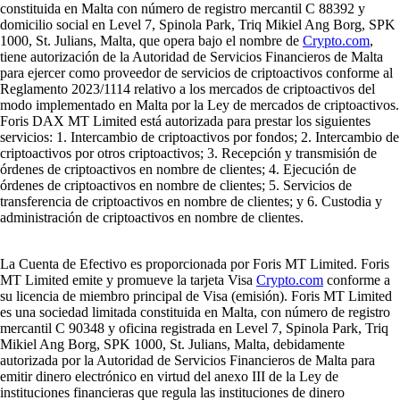
constituida en Malta con número de registro mercantil C 88392 y
domicilio social en Level 7, Spinola Park, Triq Mikiel Ang Borg, SPK
1000, St. Julians, Malta, que opera bajo el nombre de
Crypto.com
,
tiene autorización de la Autoridad de Servicios Financieros de Malta
para ejercer como proveedor de servicios de criptoactivos conforme al
Reglamento 2023/1114 relativo a los mercados de criptoactivos del
modo implementado en Malta por la Ley de mercados de criptoactivos.
Foris DAX MT Limited está autorizada para prestar los siguientes
servicios: 1. Intercambio de criptoactivos por fondos; 2. Intercambio de
criptoactivos por otros criptoactivos; 3. Recepción y transmisión de
órdenes de criptoactivos en nombre de clientes; 4. Ejecución de
órdenes de criptoactivos en nombre de clientes; 5. Servicios de
transferencia de criptoactivos en nombre de clientes; y 6. Custodia y
administración de criptoactivos en nombre de clientes.
La Cuenta de Efectivo es proporcionada por Foris MT Limited. Foris
MT Limited emite y promueve la tarjeta Visa
Crypto.com
conforme a
su licencia de miembro principal de Visa (emisión). Foris MT Limited
es una sociedad limitada constituida en Malta, con número de registro
mercantil C 90348 y oficina registrada en Level 7, Spinola Park, Triq
Mikiel Ang Borg, SPK 1000, St. Julians, Malta, debidamente
autorizada por la Autoridad de Servicios Financieros de Malta para
emitir dinero electrónico en virtud del anexo III de la Ley de
instituciones financieras que regula las instituciones de dinero