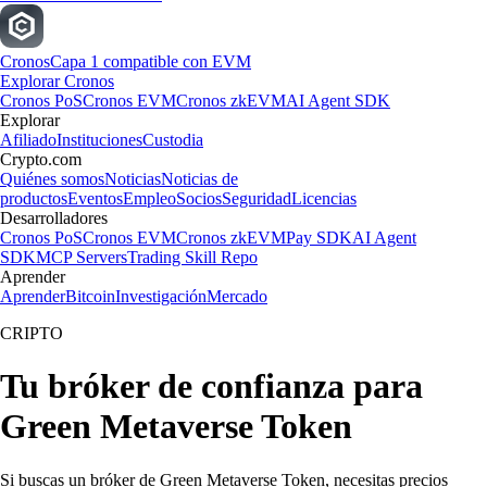
Cronos
Capa 1 compatible con EVM
Explorar Cronos
Cronos PoS
Cronos EVM
Cronos zkEVM
AI Agent SDK
Explorar
Afiliado
Instituciones
Custodia
Crypto.com
Quiénes somos
Noticias
Noticias de
productos
Eventos
Empleo
Socios
Seguridad
Licencias
Desarrolladores
Cronos PoS
Cronos EVM
Cronos zkEVM
Pay SDK
AI Agent
SDK
MCP Servers
Trading Skill Repo
Aprender
Aprender
Bitcoin
Investigación
Mercado
CRIPTO
Tu bróker de confianza para
Green Metaverse Token
Si buscas un bróker de Green Metaverse Token, necesitas precios