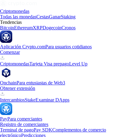
Criptomonedas
Todas las monedas
Cestas
Ganar
Staking
Tendencias
Bitcoin
Ethereum
XRP
Dogecoin
Cronos
Aplicación Crypto.com
Para usuarios cotidianos
Comenzar
Criptomonedas
Tarjeta Visa prepago
Level Up
Onchain
Para entusiastas de Web3
Obtener extensión
Intercambios
Stake
Examinar DApps
Pay
Para comerciantes
Registro de comerciantes
Terminal de pago
Pay SDK
Complementos de comercio
electrónico
Predicciones