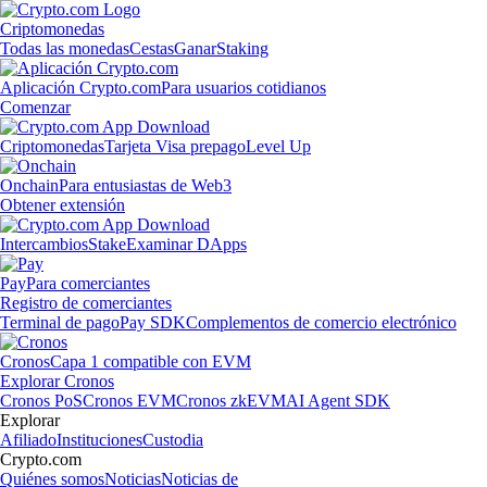
Criptomonedas
Todas las monedas
Cestas
Ganar
Staking
Aplicación Crypto.com
Para usuarios cotidianos
Comenzar
Criptomonedas
Tarjeta Visa prepago
Level Up
Onchain
Para entusiastas de Web3
Obtener extensión
Intercambios
Stake
Examinar DApps
Pay
Para comerciantes
Registro de comerciantes
Terminal de pago
Pay SDK
Complementos de comercio electrónico
Cronos
Capa 1 compatible con EVM
Explorar Cronos
Cronos PoS
Cronos EVM
Cronos zkEVM
AI Agent SDK
Explorar
Afiliado
Instituciones
Custodia
Crypto.com
Quiénes somos
Noticias
Noticias de