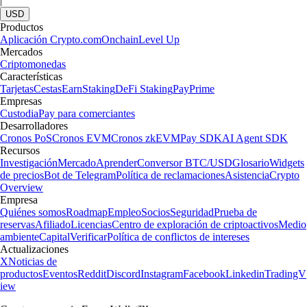
|
USD
Productos
Aplicación Crypto.com
Onchain
Level Up
Mercados
Criptomonedas
Características
Tarjetas
Cestas
Earn
Staking
DeFi Staking
Pay
Prime
Empresas
Custodia
Pay para comerciantes
Desarrolladores
Cronos PoS
Cronos EVM
Cronos zkEVM
Pay SDK
AI Agent SDK
Recursos
Investigación
Mercado
Aprender
Conversor BTC/USD
Glosario
Widgets
de precios
Bot de Telegram
Política de reclamaciones
Asistencia
Crypto
Overview
Empresa
Quiénes somos
Roadmap
Empleo
Socios
Seguridad
Prueba de
reservas
Afiliado
Licencias
Centro de exploración de criptoactivos
Medio
ambiente
Capital
Verificar
Política de conflictos de intereses
Actualizaciones
X
Noticias de
productos
Eventos
Reddit
Discord
Instagram
Facebook
Linkedin
TradingV
iew