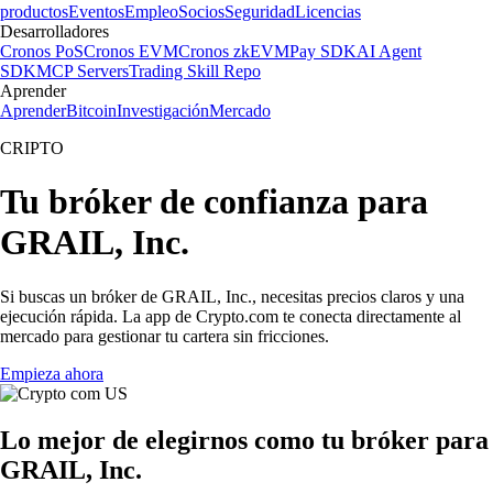
productos
Eventos
Empleo
Socios
Seguridad
Licencias
Desarrolladores
Cronos PoS
Cronos EVM
Cronos zkEVM
Pay SDK
AI Agent
SDK
MCP Servers
Trading Skill Repo
Aprender
Aprender
Bitcoin
Investigación
Mercado
CRIPTO
Tu bróker de confianza para
GRAIL, Inc.
Si buscas un bróker de GRAIL, Inc., necesitas precios claros y una
ejecución rápida. La app de Crypto.com te conecta directamente al
mercado para gestionar tu cartera sin fricciones.
Empieza ahora
Lo mejor de elegirnos como tu bróker para
GRAIL, Inc.