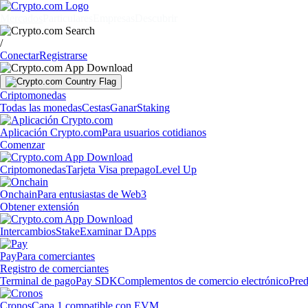
Mercados
Particulares
Empresas
Descubrir
/
Conectar
Registrarse
Criptomonedas
Todas las monedas
Cestas
Ganar
Staking
Aplicación Crypto.com
Para usuarios cotidianos
Comenzar
Criptomonedas
Tarjeta Visa prepago
Level Up
Onchain
Para entusiastas de Web3
Obtener extensión
Intercambios
Stake
Examinar DApps
Pay
Para comerciantes
Registro de comerciantes
Terminal de pago
Pay SDK
Complementos de comercio electrónico
Pred
Cronos
Capa 1 compatible con EVM