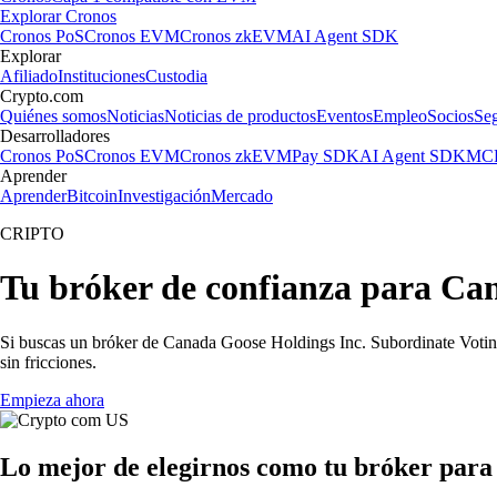
Explorar Cronos
Cronos PoS
Cronos EVM
Cronos zkEVM
AI Agent SDK
Explorar
Afiliado
Instituciones
Custodia
Crypto.com
Quiénes somos
Noticias
Noticias de productos
Eventos
Empleo
Socios
Se
Desarrolladores
Cronos PoS
Cronos EVM
Cronos zkEVM
Pay SDK
AI Agent SDK
MCP
Aprender
Aprender
Bitcoin
Investigación
Mercado
CRIPTO
Tu bróker de confianza para Ca
Si buscas un bróker de Canada Goose Holdings Inc. Subordinate Voting 
sin fricciones.
Empieza ahora
Lo mejor de elegirnos como tu bróker para