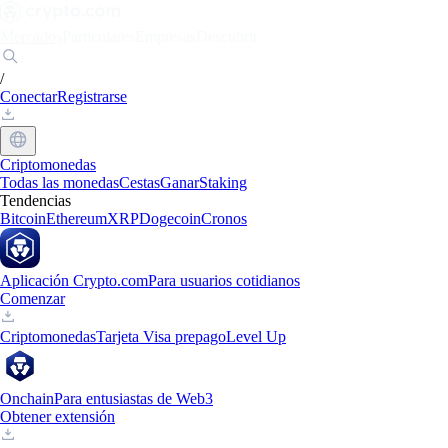
Mercados
Particulares
Empresas
Descubrir
/
Conectar
Registrarse
Criptomonedas
Todas las monedas
Cestas
Ganar
Staking
Tendencias
Bitcoin
Ethereum
XRP
Dogecoin
Cronos
Aplicación Crypto.com
Para usuarios cotidianos
Comenzar
Criptomonedas
Tarjeta Visa prepago
Level Up
Onchain
Para entusiastas de Web3
Obtener extensión