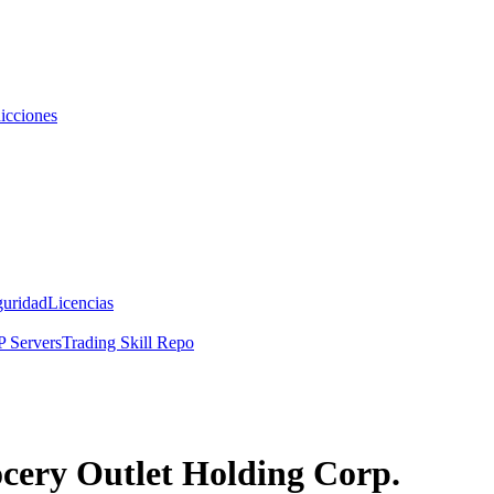
icciones
guridad
Licencias
 Servers
Trading Skill Repo
ocery Outlet Holding Corp.