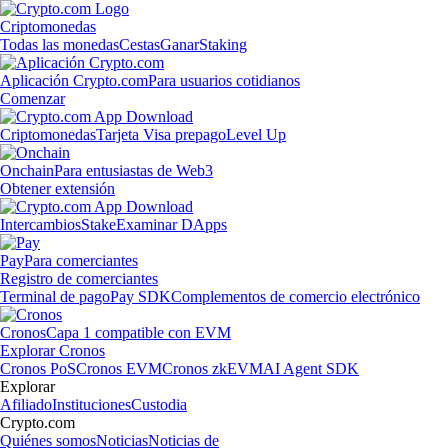
Criptomonedas
Todas las monedas
Cestas
Ganar
Staking
Aplicación Crypto.com
Para usuarios cotidianos
Comenzar
Criptomonedas
Tarjeta Visa prepago
Level Up
Onchain
Para entusiastas de Web3
Obtener extensión
Intercambios
Stake
Examinar DApps
Pay
Para comerciantes
Registro de comerciantes
Terminal de pago
Pay SDK
Complementos de comercio electrónico
Cronos
Capa 1 compatible con EVM
Explorar Cronos
Cronos PoS
Cronos EVM
Cronos zkEVM
AI Agent SDK
Explorar
Afiliado
Instituciones
Custodia
Crypto.com
Quiénes somos
Noticias
Noticias de