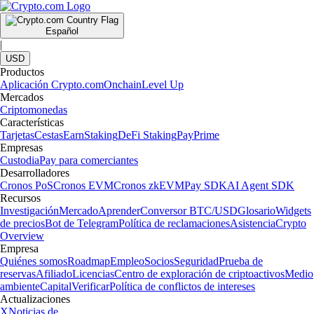
Español
|
USD
Productos
Aplicación Crypto.com
Onchain
Level Up
Mercados
Criptomonedas
Características
Tarjetas
Cestas
Earn
Staking
DeFi Staking
Pay
Prime
Empresas
Custodia
Pay para comerciantes
Desarrolladores
Cronos PoS
Cronos EVM
Cronos zkEVM
Pay SDK
AI Agent SDK
Recursos
Investigación
Mercado
Aprender
Conversor BTC/USD
Glosario
Widgets
de precios
Bot de Telegram
Política de reclamaciones
Asistencia
Crypto
Overview
Empresa
Quiénes somos
Roadmap
Empleo
Socios
Seguridad
Prueba de
reservas
Afiliado
Licencias
Centro de exploración de criptoactivos
Medio
ambiente
Capital
Verificar
Política de conflictos de intereses
Actualizaciones
X
Noticias de