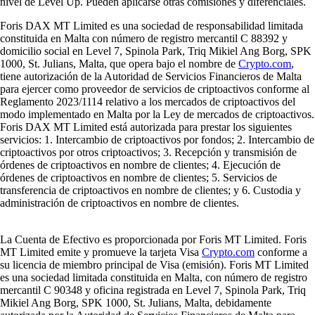
nivel de Level Up. Pueden aplicarse otras comisiones y diferenciales.
Foris DAX MT Limited es una sociedad de responsabilidad limitada
constituida en Malta con número de registro mercantil C 88392 y
domicilio social en Level 7, Spinola Park, Triq Mikiel Ang Borg, SPK
1000, St. Julians, Malta, que opera bajo el nombre de
Crypto.com
,
tiene autorización de la Autoridad de Servicios Financieros de Malta
para ejercer como proveedor de servicios de criptoactivos conforme al
Reglamento 2023/1114 relativo a los mercados de criptoactivos del
modo implementado en Malta por la Ley de mercados de criptoactivos.
Foris DAX MT Limited está autorizada para prestar los siguientes
servicios: 1. Intercambio de criptoactivos por fondos; 2. Intercambio de
criptoactivos por otros criptoactivos; 3. Recepción y transmisión de
órdenes de criptoactivos en nombre de clientes; 4. Ejecución de
órdenes de criptoactivos en nombre de clientes; 5. Servicios de
transferencia de criptoactivos en nombre de clientes; y 6. Custodia y
administración de criptoactivos en nombre de clientes.
La Cuenta de Efectivo es proporcionada por Foris MT Limited. Foris
MT Limited emite y promueve la tarjeta Visa
Crypto.com
conforme a
su licencia de miembro principal de Visa (emisión). Foris MT Limited
es una sociedad limitada constituida en Malta, con número de registro
mercantil C 90348 y oficina registrada en Level 7, Spinola Park, Triq
Mikiel Ang Borg, SPK 1000, St. Julians, Malta, debidamente