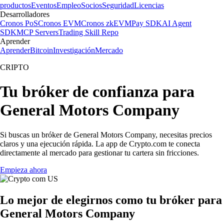
productos
Eventos
Empleo
Socios
Seguridad
Licencias
Desarrolladores
Cronos PoS
Cronos EVM
Cronos zkEVM
Pay SDK
AI Agent
SDK
MCP Servers
Trading Skill Repo
Aprender
Aprender
Bitcoin
Investigación
Mercado
CRIPTO
Tu bróker de confianza para
General Motors Company
Si buscas un bróker de General Motors Company, necesitas precios
claros y una ejecución rápida. La app de Crypto.com te conecta
directamente al mercado para gestionar tu cartera sin fricciones.
Empieza ahora
Lo mejor de elegirnos como tu bróker para
General Motors Company