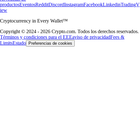
productos
Eventos
Reddit
Discord
Instagram
Facebook
Linkedin
TradingV
iew
Cryptocurrency in Every Wallet™
Copyright © 2024 - 2026 Crypto.com. Todos los derechos reservados.
Términos y condiciones para el EEE
aviso de privacidad
Fees &
Limits
Estado
Preferencias de cookies