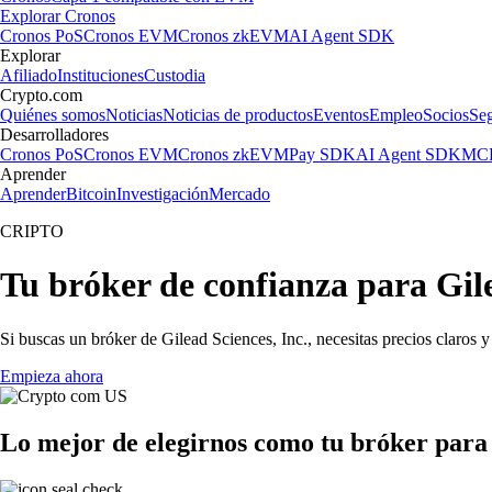
Explorar Cronos
Cronos PoS
Cronos EVM
Cronos zkEVM
AI Agent SDK
Explorar
Afiliado
Instituciones
Custodia
Crypto.com
Quiénes somos
Noticias
Noticias de productos
Eventos
Empleo
Socios
Se
Desarrolladores
Cronos PoS
Cronos EVM
Cronos zkEVM
Pay SDK
AI Agent SDK
MCP
Aprender
Aprender
Bitcoin
Investigación
Mercado
CRIPTO
Tu bróker de confianza para Gile
Si buscas un bróker de Gilead Sciences, Inc., necesitas precios claros 
Empieza ahora
Lo mejor de elegirnos como tu bróker para 