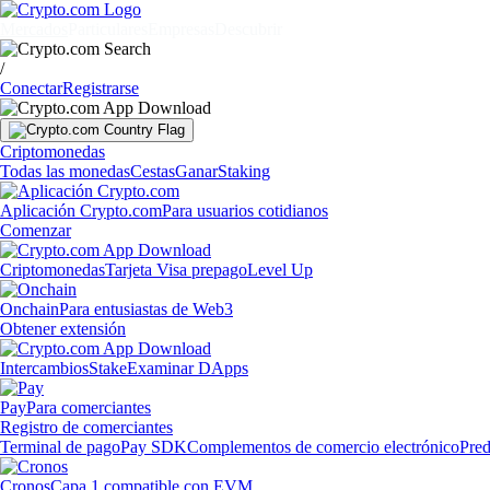
Mercados
Particulares
Empresas
Descubrir
/
Conectar
Registrarse
Criptomonedas
Todas las monedas
Cestas
Ganar
Staking
Aplicación Crypto.com
Para usuarios cotidianos
Comenzar
Criptomonedas
Tarjeta Visa prepago
Level Up
Onchain
Para entusiastas de Web3
Obtener extensión
Intercambios
Stake
Examinar DApps
Pay
Para comerciantes
Registro de comerciantes
Terminal de pago
Pay SDK
Complementos de comercio electrónico
Pred
Cronos
Capa 1 compatible con EVM