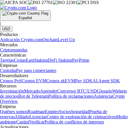
Español
|
USD
Productos
Aplicación Crypto.com
Onchain
Level Up
Mercados
Criptomonedas
Características
Tarjetas
Cestas
Earn
Staking
DeFi Staking
Pay
Prime
Empresas
Custodia
Pay para comerciantes
Desarrolladores
Cronos PoS
Cronos EVM
Cronos zkEVM
Pay SDK
AI Agent SDK
Recursos
Investigación
Mercado
Aprender
Conversor BTC/USD
Glosario
Widgets
de precios
Bot de Telegram
Política de reclamaciones
Asistencia
Crypto
Overview
Empresa
Quiénes somos
Roadmap
Empleo
Socios
Seguridad
Prueba de
reservas
Afiliado
Licencias
Centro de exploración de criptoactivos
Medio
ambiente
Capital
Verificar
Política de conflictos de intereses
Actualizaciones