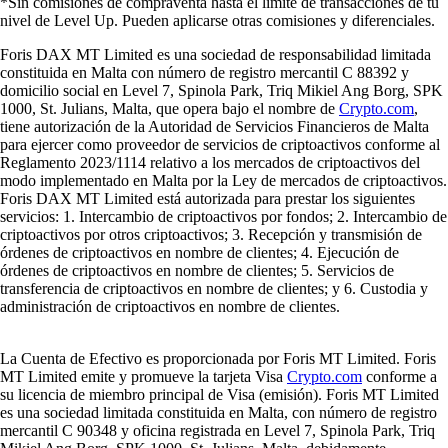
*Sin comisiones de compraventa hasta el límite de transacciones de tu
nivel de Level Up. Pueden aplicarse otras comisiones y diferenciales.
Foris DAX MT Limited es una sociedad de responsabilidad limitada
constituida en Malta con número de registro mercantil C 88392 y
domicilio social en Level 7, Spinola Park, Triq Mikiel Ang Borg, SPK
1000, St. Julians, Malta, que opera bajo el nombre de
Crypto.com
,
tiene autorización de la Autoridad de Servicios Financieros de Malta
para ejercer como proveedor de servicios de criptoactivos conforme al
Reglamento 2023/1114 relativo a los mercados de criptoactivos del
modo implementado en Malta por la Ley de mercados de criptoactivos.
Foris DAX MT Limited está autorizada para prestar los siguientes
servicios: 1. Intercambio de criptoactivos por fondos; 2. Intercambio de
criptoactivos por otros criptoactivos; 3. Recepción y transmisión de
órdenes de criptoactivos en nombre de clientes; 4. Ejecución de
órdenes de criptoactivos en nombre de clientes; 5. Servicios de
transferencia de criptoactivos en nombre de clientes; y 6. Custodia y
administración de criptoactivos en nombre de clientes.
La Cuenta de Efectivo es proporcionada por Foris MT Limited. Foris
MT Limited emite y promueve la tarjeta Visa
Crypto.com
conforme a
su licencia de miembro principal de Visa (emisión). Foris MT Limited
es una sociedad limitada constituida en Malta, con número de registro
mercantil C 90348 y oficina registrada en Level 7, Spinola Park, Triq