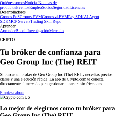
Quiénes somos
Noticias
Noticias de
productos
Eventos
Empleo
Socios
Seguridad
Licencias
Desarrolladores
Cronos PoS
Cronos EVM
Cronos zkEVM
Pay SDK
AI Agent
SDK
MCP Servers
Trading Skill Repo
Aprender
Aprender
Bitcoin
Investigación
Mercado
CRIPTO
Tu bróker de confianza para
Geo Group Inc (The) REIT
Si buscas un bróker de Geo Group Inc (The) REIT, necesitas precios
claros y una ejecución rápida. La app de Crypto.com te conecta
directamente al mercado para gestionar tu cartera sin fricciones.
Empieza ahora
Lo mejor de elegirnos como tu bróker para
Geo Group Inc (The) REIT