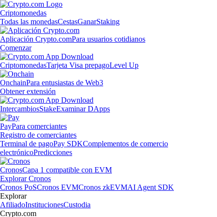
Criptomonedas
Todas las monedas
Cestas
Ganar
Staking
Aplicación Crypto.com
Para usuarios cotidianos
Comenzar
Criptomonedas
Tarjeta Visa prepago
Level Up
Onchain
Para entusiastas de Web3
Obtener extensión
Intercambios
Stake
Examinar DApps
Pay
Para comerciantes
Registro de comerciantes
Terminal de pago
Pay SDK
Complementos de comercio
electrónico
Predicciones
Cronos
Capa 1 compatible con EVM
Explorar Cronos
Cronos PoS
Cronos EVM
Cronos zkEVM
AI Agent SDK
Explorar
Afiliado
Instituciones
Custodia
Crypto.com