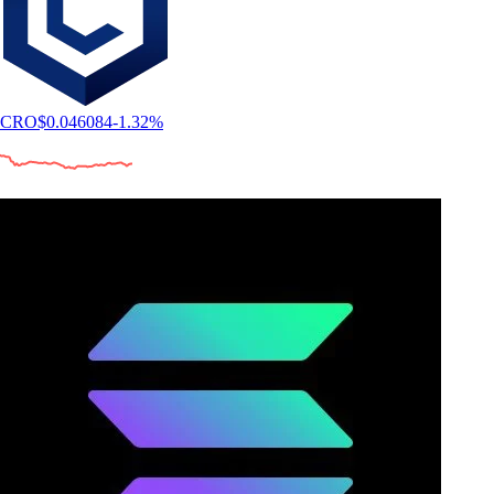
CRO
$
0.046084
-1.32
%