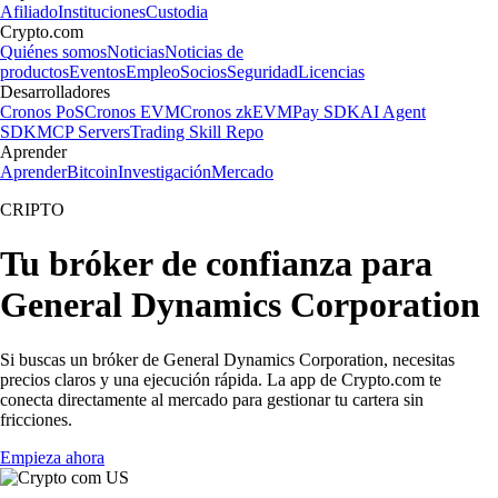
Afiliado
Instituciones
Custodia
Crypto.com
Quiénes somos
Noticias
Noticias de
productos
Eventos
Empleo
Socios
Seguridad
Licencias
Desarrolladores
Cronos PoS
Cronos EVM
Cronos zkEVM
Pay SDK
AI Agent
SDK
MCP Servers
Trading Skill Repo
Aprender
Aprender
Bitcoin
Investigación
Mercado
CRIPTO
Tu bróker de confianza para
General Dynamics Corporation
Si buscas un bróker de General Dynamics Corporation, necesitas
precios claros y una ejecución rápida. La app de Crypto.com te
conecta directamente al mercado para gestionar tu cartera sin
fricciones.
Empieza ahora