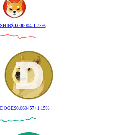
SHIB
$
0.000004
-1.73
%
DOGE
$
0.060457
+
1.15
%