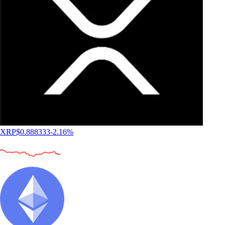
XRP
$
0.888333
-2.16
%