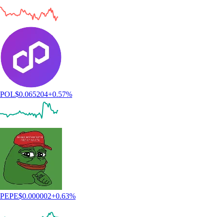
POL
$
0.065204
+
0.57
%
PEPE
$
0.000002
+
0.63
%