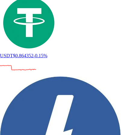
USDT
$
0.864352
-0.15
%