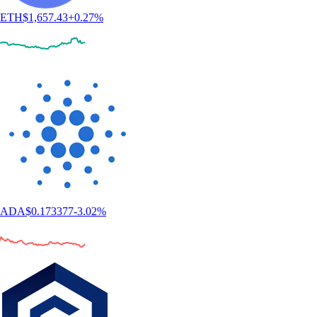
ETH
$
1,657.43
+
0.27
%
ADA
$
0.173377
-3.02
%