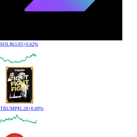
SOL
$
63.85
+
0.62
%
TRUMP
$
1.28
+
0.69
%