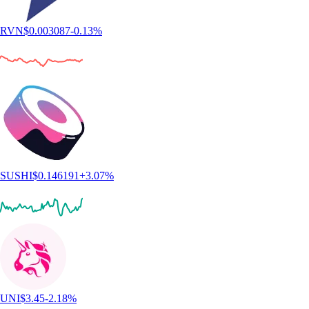
RVN
$
0.003087
-0.13
%
SUSHI
$
0.146191
+
3.07
%
UNI
$
3.45
-2.18
%