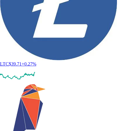
LTC
$
39.71
+
0.27
%