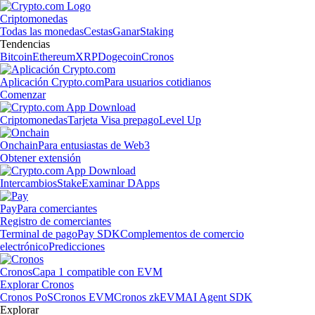
Criptomonedas
Todas las monedas
Cestas
Ganar
Staking
Tendencias
Bitcoin
Ethereum
XRP
Dogecoin
Cronos
Aplicación Crypto.com
Para usuarios cotidianos
Comenzar
Criptomonedas
Tarjeta Visa prepago
Level Up
Onchain
Para entusiastas de Web3
Obtener extensión
Intercambios
Stake
Examinar DApps
Pay
Para comerciantes
Registro de comerciantes
Terminal de pago
Pay SDK
Complementos de comercio
electrónico
Predicciones
Cronos
Capa 1 compatible con EVM
Explorar Cronos
Cronos PoS
Cronos EVM
Cronos zkEVM
AI Agent SDK
Explorar