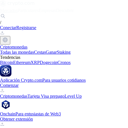
Mercados
Particulares
Empresas
Descubrir
/
Conectar
Registrarse
Criptomonedas
Todas las monedas
Cestas
Ganar
Staking
Tendencias
Bitcoin
Ethereum
XRP
Dogecoin
Cronos
Aplicación Crypto.com
Para usuarios cotidianos
Comenzar
Criptomonedas
Tarjeta Visa prepago
Level Up
Onchain
Para entusiastas de Web3
Obtener extensión