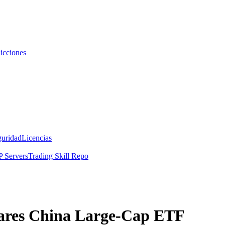
icciones
guridad
Licencias
 Servers
Trading Skill Repo
hares China Large-Cap ETF