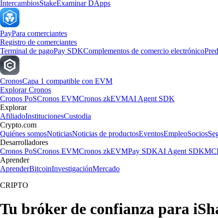
Intercambios
Stake
Examinar DApps
Pay
Para comerciantes
Registro de comerciantes
Terminal de pago
Pay SDK
Complementos de comercio electrónico
Pred
Cronos
Capa 1 compatible con EVM
Explorar Cronos
Cronos PoS
Cronos EVM
Cronos zkEVM
AI Agent SDK
Explorar
Afiliado
Instituciones
Custodia
Crypto.com
Quiénes somos
Noticias
Noticias de productos
Eventos
Empleo
Socios
Se
Desarrolladores
Cronos PoS
Cronos EVM
Cronos zkEVM
Pay SDK
AI Agent SDK
MCP
Aprender
Aprender
Bitcoin
Investigación
Mercado
CRIPTO
Tu bróker de confianza para iS