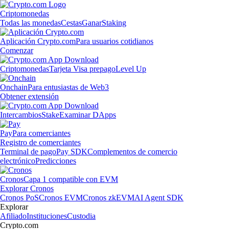
Criptomonedas
Todas las monedas
Cestas
Ganar
Staking
Aplicación Crypto.com
Para usuarios cotidianos
Comenzar
Criptomonedas
Tarjeta Visa prepago
Level Up
Onchain
Para entusiastas de Web3
Obtener extensión
Intercambios
Stake
Examinar DApps
Pay
Para comerciantes
Registro de comerciantes
Terminal de pago
Pay SDK
Complementos de comercio
electrónico
Predicciones
Cronos
Capa 1 compatible con EVM
Explorar Cronos
Cronos PoS
Cronos EVM
Cronos zkEVM
AI Agent SDK
Explorar
Afiliado
Instituciones
Custodia
Crypto.com