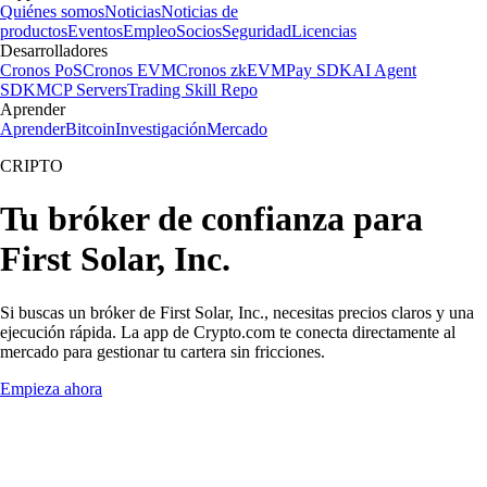
Quiénes somos
Noticias
Noticias de
productos
Eventos
Empleo
Socios
Seguridad
Licencias
Desarrolladores
Cronos PoS
Cronos EVM
Cronos zkEVM
Pay SDK
AI Agent
SDK
MCP Servers
Trading Skill Repo
Aprender
Aprender
Bitcoin
Investigación
Mercado
CRIPTO
Tu bróker de confianza para
First Solar, Inc.
Si buscas un bróker de First Solar, Inc., necesitas precios claros y una
ejecución rápida. La app de Crypto.com te conecta directamente al
mercado para gestionar tu cartera sin fricciones.
Empieza ahora