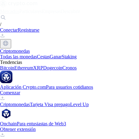
Mercados
Particulares
Empresas
Descubrir
/
Conectar
Registrarse
Criptomonedas
Todas las monedas
Cestas
Ganar
Staking
Tendencias
Bitcoin
Ethereum
XRP
Dogecoin
Cronos
Aplicación Crypto.com
Para usuarios cotidianos
Comenzar
Criptomonedas
Tarjeta Visa prepago
Level Up
Onchain
Para entusiastas de Web3
Obtener extensión