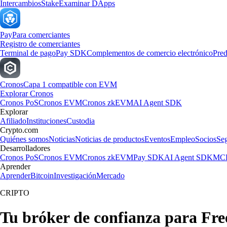
Intercambios
Stake
Examinar DApps
Pay
Para comerciantes
Registro de comerciantes
Terminal de pago
Pay SDK
Complementos de comercio electrónico
Pred
Cronos
Capa 1 compatible con EVM
Explorar Cronos
Cronos PoS
Cronos EVM
Cronos zkEVM
AI Agent SDK
Explorar
Afiliado
Instituciones
Custodia
Crypto.com
Quiénes somos
Noticias
Noticias de productos
Eventos
Empleo
Socios
Se
Desarrolladores
Cronos PoS
Cronos EVM
Cronos zkEVM
Pay SDK
AI Agent SDK
MCP
Aprender
Aprender
Bitcoin
Investigación
Mercado
CRIPTO
Tu bróker de confianza para F