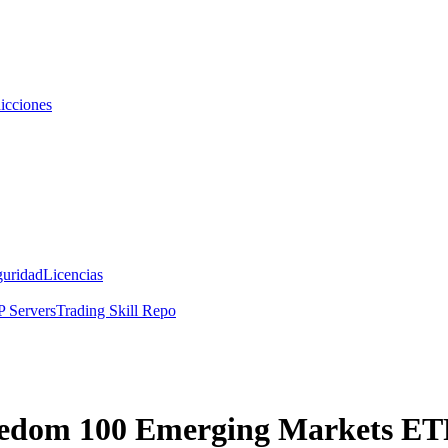
icciones
guridad
Licencias
 Servers
Trading Skill Repo
reedom 100 Emerging Markets ET