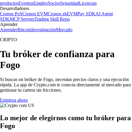
productos
Eventos
Empleo
Socios
Seguridad
Licencias
Desarrolladores
Cronos PoS
Cronos EVM
Cronos zkEVM
Pay SDK
AI Agent
SDK
MCP Servers
Trading Skill Repo
Aprender
Aprender
Bitcoin
Investigación
Mercado
CRIPTO
Tu bróker de confianza para
Fogo
Si buscas un bróker de Fogo, necesitas precios claros y una ejecución
rápida. La app de Crypto.com te conecta directamente al mercado para
gestionar tu cartera sin fricciones.
Empieza ahora
Lo mejor de elegirnos como tu bróker para
Fogo