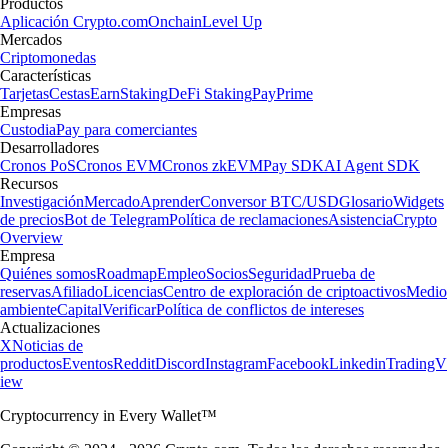
Productos
Aplicación Crypto.com
Onchain
Level Up
Mercados
Criptomonedas
Características
Tarjetas
Cestas
Earn
Staking
DeFi Staking
Pay
Prime
Empresas
Custodia
Pay para comerciantes
Desarrolladores
Cronos PoS
Cronos EVM
Cronos zkEVM
Pay SDK
AI Agent SDK
Recursos
Investigación
Mercado
Aprender
Conversor BTC/USD
Glosario
Widgets
de precios
Bot de Telegram
Política de reclamaciones
Asistencia
Crypto
Overview
Empresa
Quiénes somos
Roadmap
Empleo
Socios
Seguridad
Prueba de
reservas
Afiliado
Licencias
Centro de exploración de criptoactivos
Medio
ambiente
Capital
Verificar
Política de conflictos de intereses
Actualizaciones
X
Noticias de
productos
Eventos
Reddit
Discord
Instagram
Facebook
Linkedin
TradingV
iew
Cryptocurrency in Every Wallet™