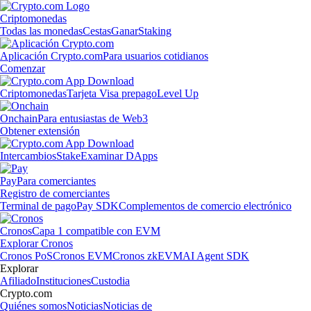
Criptomonedas
Todas las monedas
Cestas
Ganar
Staking
Aplicación Crypto.com
Para usuarios cotidianos
Comenzar
Criptomonedas
Tarjeta Visa prepago
Level Up
Onchain
Para entusiastas de Web3
Obtener extensión
Intercambios
Stake
Examinar DApps
Pay
Para comerciantes
Registro de comerciantes
Terminal de pago
Pay SDK
Complementos de comercio electrónico
Cronos
Capa 1 compatible con EVM
Explorar Cronos
Cronos PoS
Cronos EVM
Cronos zkEVM
AI Agent SDK
Explorar
Afiliado
Instituciones
Custodia
Crypto.com
Quiénes somos
Noticias
Noticias de