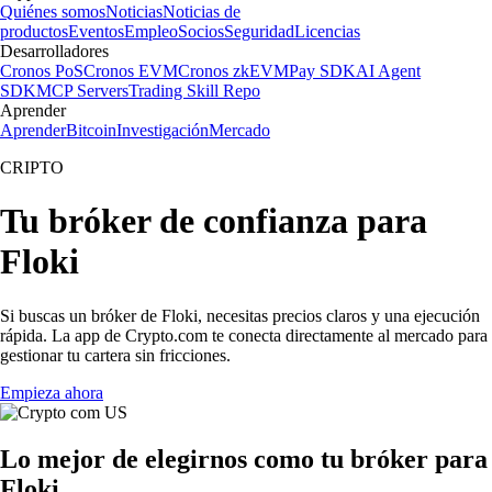
Quiénes somos
Noticias
Noticias de
productos
Eventos
Empleo
Socios
Seguridad
Licencias
Desarrolladores
Cronos PoS
Cronos EVM
Cronos zkEVM
Pay SDK
AI Agent
SDK
MCP Servers
Trading Skill Repo
Aprender
Aprender
Bitcoin
Investigación
Mercado
CRIPTO
Tu bróker de confianza para
Floki
Si buscas un bróker de Floki, necesitas precios claros y una ejecución
rápida. La app de Crypto.com te conecta directamente al mercado para
gestionar tu cartera sin fricciones.
Empieza ahora
Lo mejor de elegirnos como tu bróker para
Floki