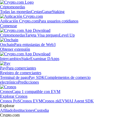
Criptomonedas
Todas las monedas
Cestas
Ganar
Staking
Aplicación Crypto.com
Para usuarios cotidianos
Comenzar
Criptomonedas
Tarjeta Visa prepago
Level Up
Onchain
Para entusiastas de Web3
Obtener extensión
Intercambios
Stake
Examinar DApps
Pay
Para comerciantes
Registro de comerciantes
Terminal de pago
Pay SDK
Complementos de comercio
electrónico
Predicciones
Cronos
Capa 1 compatible con EVM
Explorar Cronos
Cronos PoS
Cronos EVM
Cronos zkEVM
AI Agent SDK
Explorar
Afiliado
Instituciones
Custodia
Crypto.com