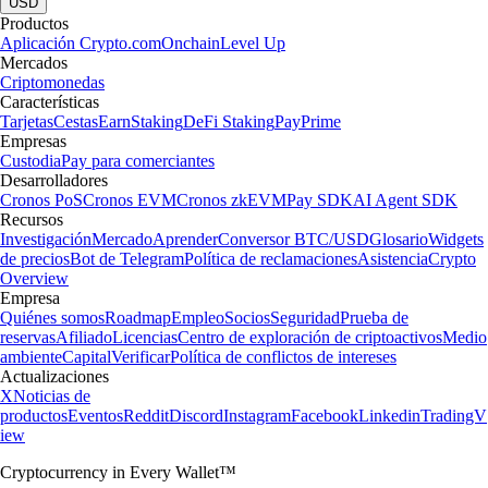
USD
Productos
Aplicación Crypto.com
Onchain
Level Up
Mercados
Criptomonedas
Características
Tarjetas
Cestas
Earn
Staking
DeFi Staking
Pay
Prime
Empresas
Custodia
Pay para comerciantes
Desarrolladores
Cronos PoS
Cronos EVM
Cronos zkEVM
Pay SDK
AI Agent SDK
Recursos
Investigación
Mercado
Aprender
Conversor BTC/USD
Glosario
Widgets
de precios
Bot de Telegram
Política de reclamaciones
Asistencia
Crypto
Overview
Empresa
Quiénes somos
Roadmap
Empleo
Socios
Seguridad
Prueba de
reservas
Afiliado
Licencias
Centro de exploración de criptoactivos
Medio
ambiente
Capital
Verificar
Política de conflictos de intereses
Actualizaciones
X
Noticias de
productos
Eventos
Reddit
Discord
Instagram
Facebook
Linkedin
TradingV
iew
Cryptocurrency in Every Wallet™