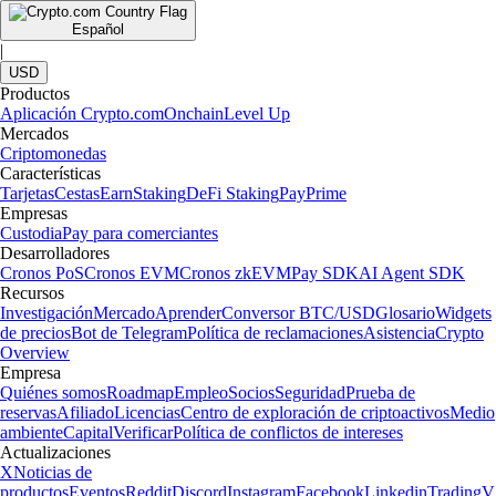
Español
|
USD
Productos
Aplicación Crypto.com
Onchain
Level Up
Mercados
Criptomonedas
Características
Tarjetas
Cestas
Earn
Staking
DeFi Staking
Pay
Prime
Empresas
Custodia
Pay para comerciantes
Desarrolladores
Cronos PoS
Cronos EVM
Cronos zkEVM
Pay SDK
AI Agent SDK
Recursos
Investigación
Mercado
Aprender
Conversor BTC/USD
Glosario
Widgets
de precios
Bot de Telegram
Política de reclamaciones
Asistencia
Crypto
Overview
Empresa
Quiénes somos
Roadmap
Empleo
Socios
Seguridad
Prueba de
reservas
Afiliado
Licencias
Centro de exploración de criptoactivos
Medio
ambiente
Capital
Verificar
Política de conflictos de intereses
Actualizaciones
X
Noticias de
productos
Eventos
Reddit
Discord
Instagram
Facebook
Linkedin
TradingV