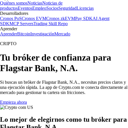
Quiénes somos
Noticias
Noticias de
productos
Eventos
Empleo
Socios
Seguridad
Licencias
Desarrolladores
Cronos PoS
Cronos EVM
Cronos zkEVM
Pay SDK
AI Agent
SDK
MCP Servers
Trading Skill Repo
Aprender
Aprender
Bitcoin
Investigación
Mercado
CRIPTO
Tu bróker de confianza para
Flagstar Bank, N.A.
Si buscas un bróker de Flagstar Bank, N.A., necesitas precios claros y
una ejecución rápida. La app de Crypto.com te conecta directamente al
mercado para gestionar tu cartera sin fricciones.
Empieza ahora
Lo mejor de elegirnos como tu bróker para
Flagstar Bank, N.A.