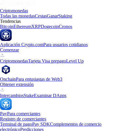
Criptomonedas
Todas las monedas
Cestas
Ganar
Staking
Tendencias
Bitcoin
Ethereum
XRP
Dogecoin
Cronos
Aplicación Crypto.com
Para usuarios cotidianos
Comenzar
Criptomonedas
Tarjeta Visa prepago
Level Up
Onchain
Para entusiastas de Web3
Obtener extensión
Intercambios
Stake
Examinar DApps
Pay
Para comerciantes
Registro de comerciantes
Terminal de pago
Pay SDK
Complementos de comercio
electrónico
Predicciones