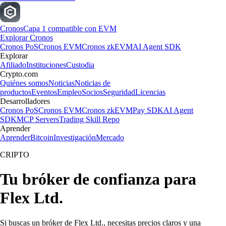
Cronos
Capa 1 compatible con EVM
Explorar Cronos
Cronos PoS
Cronos EVM
Cronos zkEVM
AI Agent SDK
Explorar
Afiliado
Instituciones
Custodia
Crypto.com
Quiénes somos
Noticias
Noticias de
productos
Eventos
Empleo
Socios
Seguridad
Licencias
Desarrolladores
Cronos PoS
Cronos EVM
Cronos zkEVM
Pay SDK
AI Agent
SDK
MCP Servers
Trading Skill Repo
Aprender
Aprender
Bitcoin
Investigación
Mercado
CRIPTO
Tu bróker de confianza para
Flex Ltd.
Si buscas un bróker de Flex Ltd., necesitas precios claros y una