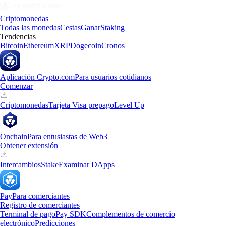
Criptomonedas
Todas las monedas
Cestas
Ganar
Staking
Tendencias
Bitcoin
Ethereum
XRP
Dogecoin
Cronos
Aplicación Crypto.com
Para usuarios cotidianos
Comenzar
Criptomonedas
Tarjeta Visa prepago
Level Up
Onchain
Para entusiastas de Web3
Obtener extensión
Intercambios
Stake
Examinar DApps
Pay
Para comerciantes
Registro de comerciantes
Terminal de pago
Pay SDK
Complementos de comercio
electrónico
Predicciones