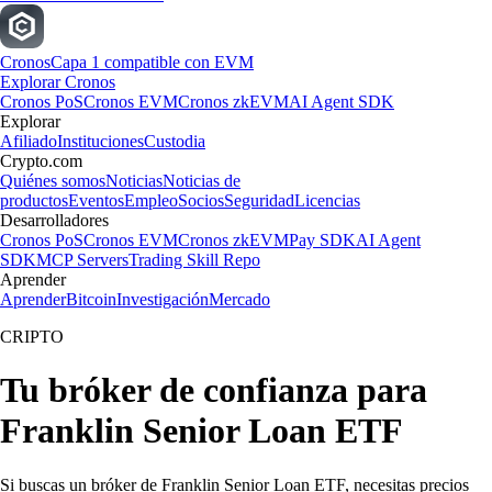
Cronos
Capa 1 compatible con EVM
Explorar Cronos
Cronos PoS
Cronos EVM
Cronos zkEVM
AI Agent SDK
Explorar
Afiliado
Instituciones
Custodia
Crypto.com
Quiénes somos
Noticias
Noticias de
productos
Eventos
Empleo
Socios
Seguridad
Licencias
Desarrolladores
Cronos PoS
Cronos EVM
Cronos zkEVM
Pay SDK
AI Agent
SDK
MCP Servers
Trading Skill Repo
Aprender
Aprender
Bitcoin
Investigación
Mercado
CRIPTO
Tu bróker de confianza para
Franklin Senior Loan ETF
Si buscas un bróker de Franklin Senior Loan ETF, necesitas precios