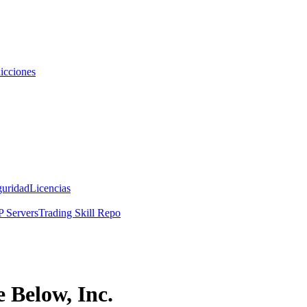
icciones
guridad
Licencias
 Servers
Trading Skill Repo
 Below, Inc.