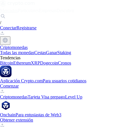
Mercados
Particulares
Empresas
Descubrir
/
Conectar
Registrarse
Criptomonedas
Todas las monedas
Cestas
Ganar
Staking
Tendencias
Bitcoin
Ethereum
XRP
Dogecoin
Cronos
Aplicación Crypto.com
Para usuarios cotidianos
Comenzar
Criptomonedas
Tarjeta Visa prepago
Level Up
Onchain
Para entusiastas de Web3
Obtener extensión