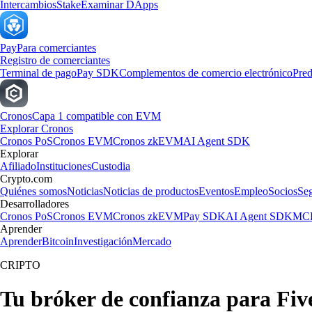
Intercambios
Stake
Examinar DApps
Pay
Para comerciantes
Registro de comerciantes
Terminal de pago
Pay SDK
Complementos de comercio electrónico
Pred
Cronos
Capa 1 compatible con EVM
Explorar Cronos
Cronos PoS
Cronos EVM
Cronos zkEVM
AI Agent SDK
Explorar
Afiliado
Instituciones
Custodia
Crypto.com
Quiénes somos
Noticias
Noticias de productos
Eventos
Empleo
Socios
Se
Desarrolladores
Cronos PoS
Cronos EVM
Cronos zkEVM
Pay SDK
AI Agent SDK
MCP
Aprender
Aprender
Bitcoin
Investigación
Mercado
CRIPTO
Tu bróker de confianza para Five