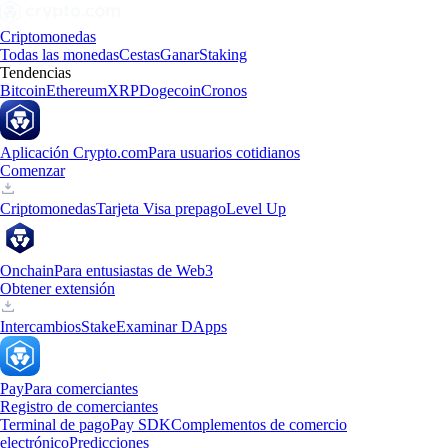
Criptomonedas
Todas las monedas
Cestas
Ganar
Staking
Tendencias
Bitcoin
Ethereum
XRP
Dogecoin
Cronos
Aplicación Crypto.com
Para usuarios cotidianos
Comenzar
Criptomonedas
Tarjeta Visa prepago
Level Up
Onchain
Para entusiastas de Web3
Obtener extensión
Intercambios
Stake
Examinar DApps
Pay
Para comerciantes
Registro de comerciantes
Terminal de pago
Pay SDK
Complementos de comercio
electrónico
Predicciones