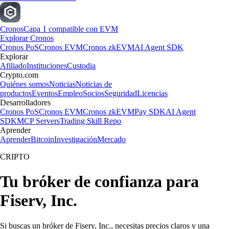
Cronos
Capa 1 compatible con EVM
Explorar Cronos
Cronos PoS
Cronos EVM
Cronos zkEVM
AI Agent SDK
Explorar
Afiliado
Instituciones
Custodia
Crypto.com
Quiénes somos
Noticias
Noticias de
productos
Eventos
Empleo
Socios
Seguridad
Licencias
Desarrolladores
Cronos PoS
Cronos EVM
Cronos zkEVM
Pay SDK
AI Agent
SDK
MCP Servers
Trading Skill Repo
Aprender
Aprender
Bitcoin
Investigación
Mercado
CRIPTO
Tu bróker de confianza para
Fiserv, Inc.
Si buscas un bróker de Fiserv, Inc., necesitas precios claros y una