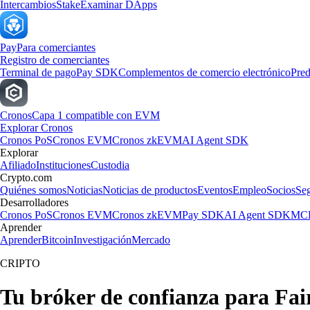
Intercambios
Stake
Examinar DApps
Pay
Para comerciantes
Registro de comerciantes
Terminal de pago
Pay SDK
Complementos de comercio electrónico
Pred
Cronos
Capa 1 compatible con EVM
Explorar Cronos
Cronos PoS
Cronos EVM
Cronos zkEVM
AI Agent SDK
Explorar
Afiliado
Instituciones
Custodia
Crypto.com
Quiénes somos
Noticias
Noticias de productos
Eventos
Empleo
Socios
Se
Desarrolladores
Cronos PoS
Cronos EVM
Cronos zkEVM
Pay SDK
AI Agent SDK
MCP
Aprender
Aprender
Bitcoin
Investigación
Mercado
CRIPTO
Tu bróker de confianza para Fai