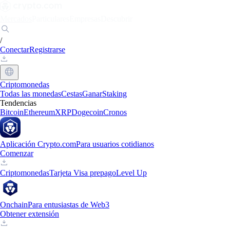
Mercados
Particulares
Empresas
Descubrir
/
Conectar
Registrarse
Criptomonedas
Todas las monedas
Cestas
Ganar
Staking
Tendencias
Bitcoin
Ethereum
XRP
Dogecoin
Cronos
Aplicación Crypto.com
Para usuarios cotidianos
Comenzar
Criptomonedas
Tarjeta Visa prepago
Level Up
Onchain
Para entusiastas de Web3
Obtener extensión