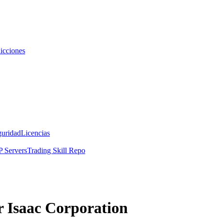
icciones
guridad
Licencias
 Servers
Trading Skill Repo
r Isaac Corporation