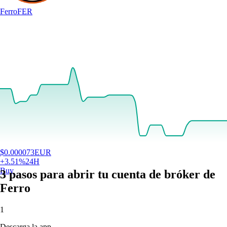
Ferro
FER
$
0.000073
EUR
+
3.51
%
24H
Buy
3 pasos para abrir tu cuenta de bróker de
Ferro
1
Descarga la app