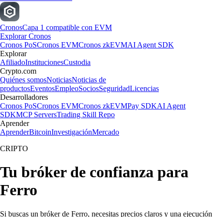
Cronos
Capa 1 compatible con EVM
Explorar Cronos
Cronos PoS
Cronos EVM
Cronos zkEVM
AI Agent SDK
Explorar
Afiliado
Instituciones
Custodia
Crypto.com
Quiénes somos
Noticias
Noticias de
productos
Eventos
Empleo
Socios
Seguridad
Licencias
Desarrolladores
Cronos PoS
Cronos EVM
Cronos zkEVM
Pay SDK
AI Agent
SDK
MCP Servers
Trading Skill Repo
Aprender
Aprender
Bitcoin
Investigación
Mercado
CRIPTO
Tu bróker de confianza para
Ferro
Si buscas un bróker de Ferro, necesitas precios claros y una ejecución