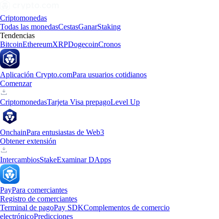
Criptomonedas
Todas las monedas
Cestas
Ganar
Staking
Tendencias
Bitcoin
Ethereum
XRP
Dogecoin
Cronos
Aplicación Crypto.com
Para usuarios cotidianos
Comenzar
Criptomonedas
Tarjeta Visa prepago
Level Up
Onchain
Para entusiastas de Web3
Obtener extensión
Intercambios
Stake
Examinar DApps
Pay
Para comerciantes
Registro de comerciantes
Terminal de pago
Pay SDK
Complementos de comercio
electrónico
Predicciones