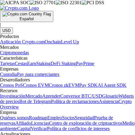
Español
|
USD
Productos
Aplicación Crypto.com
Onchain
Level Up
Mercados
Criptomonedas
Características
Tarjetas
Cestas
Earn
Staking
DeFi Staking
Pay
Prime
Empresas
Custodia
Pay para comerciantes
Desarrolladores
Cronos PoS
Cronos EVM
Cronos zkEVM
Pay SDK
AI Agent SDK
Recursos
Investigación
Mercado
Aprender
Conversor BTC/USD
Glosario
Widgets
de precios
Bot de Telegram
Política de reclamaciones
Asistencia
Crypto
Overview
Empresa
Quiénes somos
Roadmap
Empleo
Socios
Seguridad
Prueba de
reservas
Afiliado
Licencias
Centro de exploración de criptoactivos
Medio
ambiente
Capital
Verificar
Política de conflictos de intereses
Actualizaciones