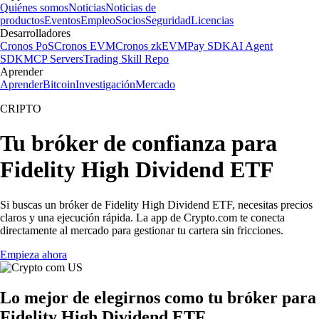
Quiénes somos
Noticias
Noticias de
productos
Eventos
Empleo
Socios
Seguridad
Licencias
Desarrolladores
Cronos PoS
Cronos EVM
Cronos zkEVM
Pay SDK
AI Agent
SDK
MCP Servers
Trading Skill Repo
Aprender
Aprender
Bitcoin
Investigación
Mercado
CRIPTO
Tu bróker de confianza para
Fidelity High Dividend ETF
Si buscas un bróker de Fidelity High Dividend ETF, necesitas precios
claros y una ejecución rápida. La app de Crypto.com te conecta
directamente al mercado para gestionar tu cartera sin fricciones.
Empieza ahora
Lo mejor de elegirnos como tu bróker para
Fidelity High Dividend ETF