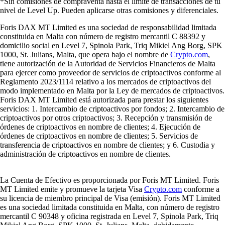
*Sin comisiones de compraventa hasta el límite de transacciones de tu
nivel de Level Up. Pueden aplicarse otras comisiones y diferenciales.
Foris DAX MT Limited es una sociedad de responsabilidad limitada
constituida en Malta con número de registro mercantil C 88392 y
domicilio social en Level 7, Spinola Park, Triq Mikiel Ang Borg, SPK
1000, St. Julians, Malta, que opera bajo el nombre de
Crypto.com
,
tiene autorización de la Autoridad de Servicios Financieros de Malta
para ejercer como proveedor de servicios de criptoactivos conforme al
Reglamento 2023/1114 relativo a los mercados de criptoactivos del
modo implementado en Malta por la Ley de mercados de criptoactivos.
Foris DAX MT Limited está autorizada para prestar los siguientes
servicios: 1. Intercambio de criptoactivos por fondos; 2. Intercambio de
criptoactivos por otros criptoactivos; 3. Recepción y transmisión de
órdenes de criptoactivos en nombre de clientes; 4. Ejecución de
órdenes de criptoactivos en nombre de clientes; 5. Servicios de
transferencia de criptoactivos en nombre de clientes; y 6. Custodia y
administración de criptoactivos en nombre de clientes.
La Cuenta de Efectivo es proporcionada por Foris MT Limited. Foris
MT Limited emite y promueve la tarjeta Visa
Crypto.com
conforme a
su licencia de miembro principal de Visa (emisión). Foris MT Limited
es una sociedad limitada constituida en Malta, con número de registro
mercantil C 90348 y oficina registrada en Level 7, Spinola Park, Triq