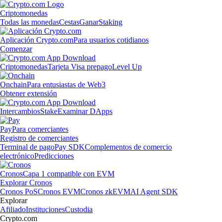
Criptomonedas
Todas las monedas
Cestas
Ganar
Staking
Aplicación Crypto.com
Para usuarios cotidianos
Comenzar
Criptomonedas
Tarjeta Visa prepago
Level Up
Onchain
Para entusiastas de Web3
Obtener extensión
Intercambios
Stake
Examinar DApps
Pay
Para comerciantes
Registro de comerciantes
Terminal de pago
Pay SDK
Complementos de comercio
electrónico
Predicciones
Cronos
Capa 1 compatible con EVM
Explorar Cronos
Cronos PoS
Cronos EVM
Cronos zkEVM
AI Agent SDK
Explorar
Afiliado
Instituciones
Custodia
Crypto.com