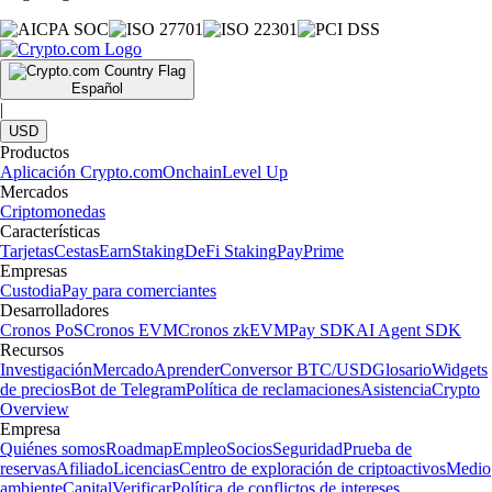
Español
|
USD
Productos
Aplicación Crypto.com
Onchain
Level Up
Mercados
Criptomonedas
Características
Tarjetas
Cestas
Earn
Staking
DeFi Staking
Pay
Prime
Empresas
Custodia
Pay para comerciantes
Desarrolladores
Cronos PoS
Cronos EVM
Cronos zkEVM
Pay SDK
AI Agent SDK
Recursos
Investigación
Mercado
Aprender
Conversor BTC/USD
Glosario
Widgets
de precios
Bot de Telegram
Política de reclamaciones
Asistencia
Crypto
Overview
Empresa
Quiénes somos
Roadmap
Empleo
Socios
Seguridad
Prueba de
reservas
Afiliado
Licencias
Centro de exploración de criptoactivos
Medio
ambiente
Capital
Verificar
Política de conflictos de intereses