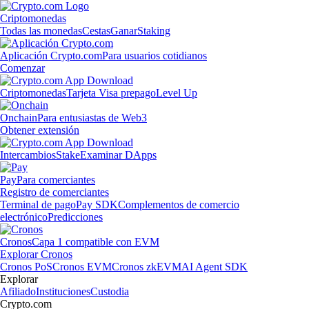
Criptomonedas
Todas las monedas
Cestas
Ganar
Staking
Aplicación Crypto.com
Para usuarios cotidianos
Comenzar
Criptomonedas
Tarjeta Visa prepago
Level Up
Onchain
Para entusiastas de Web3
Obtener extensión
Intercambios
Stake
Examinar DApps
Pay
Para comerciantes
Registro de comerciantes
Terminal de pago
Pay SDK
Complementos de comercio
electrónico
Predicciones
Cronos
Capa 1 compatible con EVM
Explorar Cronos
Cronos PoS
Cronos EVM
Cronos zkEVM
AI Agent SDK
Explorar
Afiliado
Instituciones
Custodia
Crypto.com