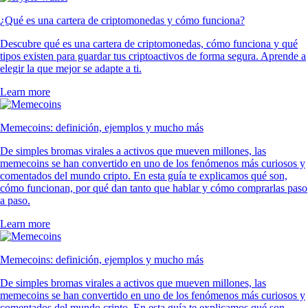
¿Qué es una cartera de criptomonedas y cómo funciona?
Descubre qué es una cartera de criptomonedas, cómo funciona y qué
tipos existen para guardar tus criptoactivos de forma segura. Aprende a
elegir la que mejor se adapte a ti.
Learn more
Memecoins: definición, ejemplos y mucho más
De simples bromas virales a activos que mueven millones, las
memecoins se han convertido en uno de los fenómenos más curiosos y
comentados del mundo cripto. En esta guía te explicamos qué son,
cómo funcionan, por qué dan tanto que hablar y cómo comprarlas paso
a paso.
Learn more
Memecoins: definición, ejemplos y mucho más
De simples bromas virales a activos que mueven millones, las
memecoins se han convertido en uno de los fenómenos más curiosos y
comentados del mundo cripto. En esta guía te explicamos qué son,