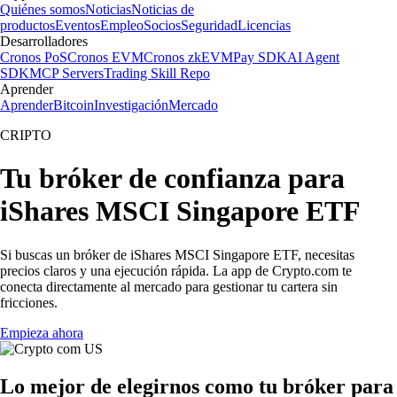
Quiénes somos
Noticias
Noticias de
productos
Eventos
Empleo
Socios
Seguridad
Licencias
Desarrolladores
Cronos PoS
Cronos EVM
Cronos zkEVM
Pay SDK
AI Agent
SDK
MCP Servers
Trading Skill Repo
Aprender
Aprender
Bitcoin
Investigación
Mercado
CRIPTO
Tu bróker de confianza para
iShares MSCI Singapore ETF
Si buscas un bróker de iShares MSCI Singapore ETF, necesitas
precios claros y una ejecución rápida. La app de Crypto.com te
conecta directamente al mercado para gestionar tu cartera sin
fricciones.
Empieza ahora
Lo mejor de elegirnos como tu bróker para