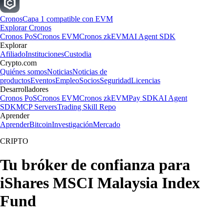
Cronos
Capa 1 compatible con EVM
Explorar Cronos
Cronos PoS
Cronos EVM
Cronos zkEVM
AI Agent SDK
Explorar
Afiliado
Instituciones
Custodia
Crypto.com
Quiénes somos
Noticias
Noticias de
productos
Eventos
Empleo
Socios
Seguridad
Licencias
Desarrolladores
Cronos PoS
Cronos EVM
Cronos zkEVM
Pay SDK
AI Agent
SDK
MCP Servers
Trading Skill Repo
Aprender
Aprender
Bitcoin
Investigación
Mercado
CRIPTO
Tu bróker de confianza para
iShares MSCI Malaysia Index
Fund