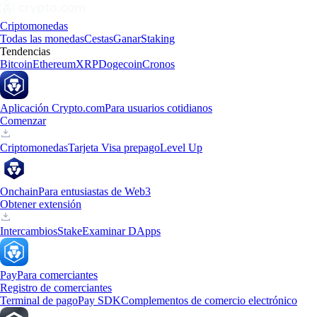
Criptomonedas
Todas las monedas
Cestas
Ganar
Staking
Tendencias
Bitcoin
Ethereum
XRP
Dogecoin
Cronos
Aplicación Crypto.com
Para usuarios cotidianos
Comenzar
Criptomonedas
Tarjeta Visa prepago
Level Up
Onchain
Para entusiastas de Web3
Obtener extensión
Intercambios
Stake
Examinar DApps
Pay
Para comerciantes
Registro de comerciantes
Terminal de pago
Pay SDK
Complementos de comercio electrónico