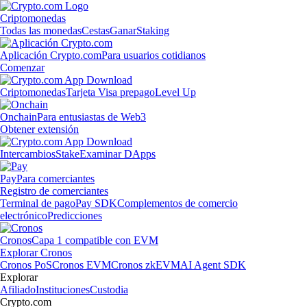
Criptomonedas
Todas las monedas
Cestas
Ganar
Staking
Aplicación Crypto.com
Para usuarios cotidianos
Comenzar
Criptomonedas
Tarjeta Visa prepago
Level Up
Onchain
Para entusiastas de Web3
Obtener extensión
Intercambios
Stake
Examinar DApps
Pay
Para comerciantes
Registro de comerciantes
Terminal de pago
Pay SDK
Complementos de comercio
electrónico
Predicciones
Cronos
Capa 1 compatible con EVM
Explorar Cronos
Cronos PoS
Cronos EVM
Cronos zkEVM
AI Agent SDK
Explorar
Afiliado
Instituciones
Custodia
Crypto.com