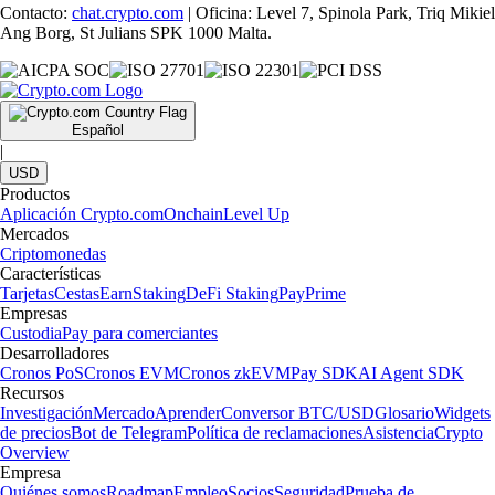
Contacto:
chat.crypto.com
| Oficina: Level 7, Spinola Park, Triq Mikiel
Ang Borg, St Julians SPK 1000 Malta.
Español
|
USD
Productos
Aplicación Crypto.com
Onchain
Level Up
Mercados
Criptomonedas
Características
Tarjetas
Cestas
Earn
Staking
DeFi Staking
Pay
Prime
Empresas
Custodia
Pay para comerciantes
Desarrolladores
Cronos PoS
Cronos EVM
Cronos zkEVM
Pay SDK
AI Agent SDK
Recursos
Investigación
Mercado
Aprender
Conversor BTC/USD
Glosario
Widgets
de precios
Bot de Telegram
Política de reclamaciones
Asistencia
Crypto
Overview
Empresa
Quiénes somos
Roadmap
Empleo
Socios
Seguridad
Prueba de