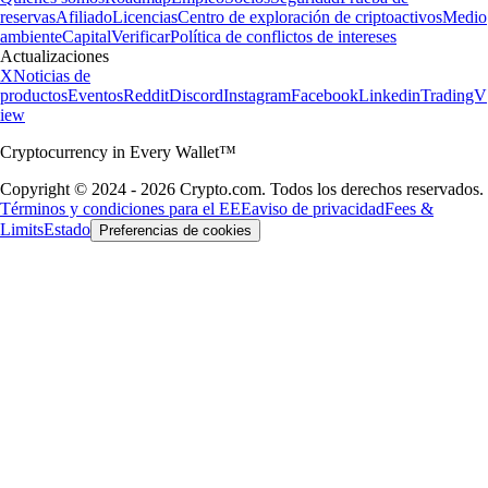
reservas
Afiliado
Licencias
Centro de exploración de criptoactivos
Medio
ambiente
Capital
Verificar
Política de conflictos de intereses
Actualizaciones
X
Noticias de
productos
Eventos
Reddit
Discord
Instagram
Facebook
Linkedin
TradingV
iew
Cryptocurrency in Every Wallet™
Copyright © 2024 - 2026 Crypto.com. Todos los derechos reservados.
Términos y condiciones para el EEE
aviso de privacidad
Fees &
Limits
Estado
Preferencias de cookies