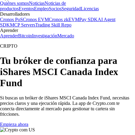
Quiénes somos
Noticias
Noticias de
productos
Eventos
Empleo
Socios
Seguridad
Licencias
Desarrolladores
Cronos PoS
Cronos EVM
Cronos zkEVM
Pay SDK
AI Agent
SDK
MCP Servers
Trading Skill Repo
Aprender
Aprender
Bitcoin
Investigación
Mercado
CRIPTO
Tu bróker de confianza para
iShares MSCI Canada Index
Fund
Si buscas un bróker de iShares MSCI Canada Index Fund, necesitas
precios claros y una ejecución rápida. La app de Crypto.com te
conecta directamente al mercado para gestionar tu cartera sin
fricciones.
Empieza ahora