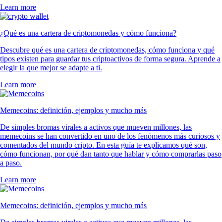
Learn more
¿Qué es una cartera de criptomonedas y cómo funciona?
Descubre qué es una cartera de criptomonedas, cómo funciona y qué
tipos existen para guardar tus criptoactivos de forma segura. Aprende a
elegir la que mejor se adapte a ti.
Learn more
Memecoins: definición, ejemplos y mucho más
De simples bromas virales a activos que mueven millones, las
memecoins se han convertido en uno de los fenómenos más curiosos y
comentados del mundo cripto. En esta guía te explicamos qué son,
cómo funcionan, por qué dan tanto que hablar y cómo comprarlas paso
a paso.
Learn more
Memecoins: definición, ejemplos y mucho más