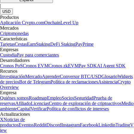
|
USD
Productos
Aplicación Crypto.com
Onchain
Level Up
Mercados
Criptomonedas
Características
Tarjetas
Cestas
Earn
Staking
DeFi Staking
Pay
Prime
Empresas
Custodia
Pay para comerciantes
Desarrolladores
Cronos PoS
Cronos EVM
Cronos zkEVM
Pay SDK
AI Agent SDK
Recursos
Investigación
Mercado
Aprender
Conversor BTC/USD
Glosario
Widgets
de precios
Bot de Telegram
Política de reclamaciones
Asistencia
Crypto
Overview
Empresa
Quiénes somos
Roadmap
Empleo
Socios
Seguridad
Prueba de
reservas
Afiliado
Licencias
Centro de exploración de criptoactivos
Medio
ambiente
Capital
Verificar
Política de conflictos de intereses
Actualizaciones
X
Noticias de
productos
Eventos
Reddit
Discord
Instagram
Facebook
Linkedin
TradingV
iew