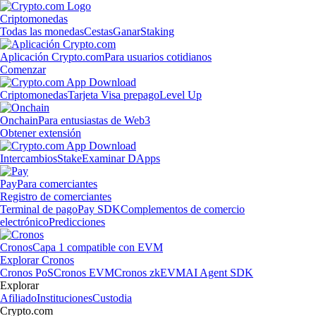
Criptomonedas
Todas las monedas
Cestas
Ganar
Staking
Aplicación Crypto.com
Para usuarios cotidianos
Comenzar
Criptomonedas
Tarjeta Visa prepago
Level Up
Onchain
Para entusiastas de Web3
Obtener extensión
Intercambios
Stake
Examinar DApps
Pay
Para comerciantes
Registro de comerciantes
Terminal de pago
Pay SDK
Complementos de comercio
electrónico
Predicciones
Cronos
Capa 1 compatible con EVM
Explorar Cronos
Cronos PoS
Cronos EVM
Cronos zkEVM
AI Agent SDK
Explorar
Afiliado
Instituciones
Custodia
Crypto.com