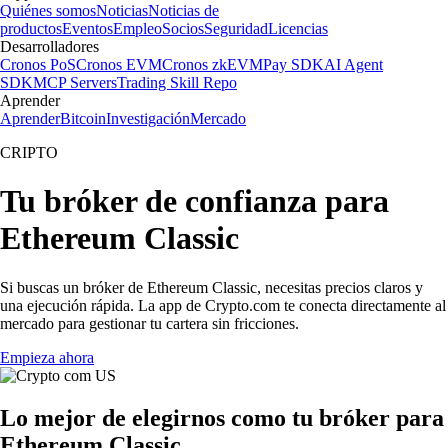
Quiénes somos
Noticias
Noticias de
productos
Eventos
Empleo
Socios
Seguridad
Licencias
Desarrolladores
Cronos PoS
Cronos EVM
Cronos zkEVM
Pay SDK
AI Agent
SDK
MCP Servers
Trading Skill Repo
Aprender
Aprender
Bitcoin
Investigación
Mercado
CRIPTO
Tu bróker de confianza para
Ethereum Classic
Si buscas un bróker de Ethereum Classic, necesitas precios claros y
una ejecución rápida. La app de Crypto.com te conecta directamente al
mercado para gestionar tu cartera sin fricciones.
Empieza ahora
Lo mejor de elegirnos como tu bróker para
Ethereum Classic