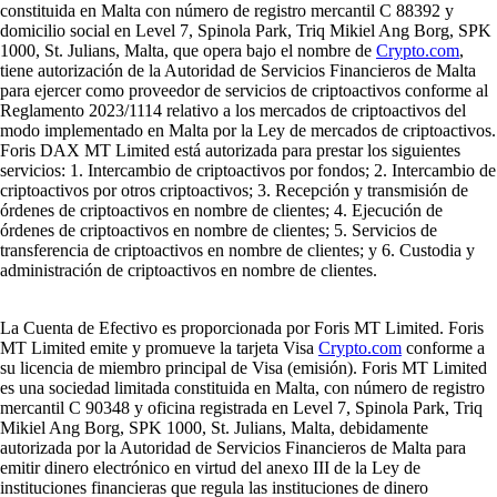
constituida en Malta con número de registro mercantil C 88392 y
domicilio social en Level 7, Spinola Park, Triq Mikiel Ang Borg, SPK
1000, St. Julians, Malta, que opera bajo el nombre de
Crypto.com
,
tiene autorización de la Autoridad de Servicios Financieros de Malta
para ejercer como proveedor de servicios de criptoactivos conforme al
Reglamento 2023/1114 relativo a los mercados de criptoactivos del
modo implementado en Malta por la Ley de mercados de criptoactivos.
Foris DAX MT Limited está autorizada para prestar los siguientes
servicios: 1. Intercambio de criptoactivos por fondos; 2. Intercambio de
criptoactivos por otros criptoactivos; 3. Recepción y transmisión de
órdenes de criptoactivos en nombre de clientes; 4. Ejecución de
órdenes de criptoactivos en nombre de clientes; 5. Servicios de
transferencia de criptoactivos en nombre de clientes; y 6. Custodia y
administración de criptoactivos en nombre de clientes.
La Cuenta de Efectivo es proporcionada por Foris MT Limited. Foris
MT Limited emite y promueve la tarjeta Visa
Crypto.com
conforme a
su licencia de miembro principal de Visa (emisión). Foris MT Limited
es una sociedad limitada constituida en Malta, con número de registro
mercantil C 90348 y oficina registrada en Level 7, Spinola Park, Triq
Mikiel Ang Borg, SPK 1000, St. Julians, Malta, debidamente
autorizada por la Autoridad de Servicios Financieros de Malta para
emitir dinero electrónico en virtud del anexo III de la Ley de
instituciones financieras que regula las instituciones de dinero