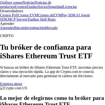
Quiénes somos
Noticias
Noticias de
productos
Eventos
Empleo
Socios
Seguridad
Licencias
Desarrolladores
Cronos PoS
Cronos EVM
Cronos zkEVM
Pay SDK
AI Agent
SDK
MCP Servers
Trading Skill Repo
Aprender
Aprender
Bitcoin
Investigación
Mercado
CRIPTO
Tu bróker de confianza para
iShares Ethereum Trust ETF
Si buscas un bróker de iShares Ethereum Trust ETF, necesitas precios
claros y una ejecución rápida. La app de Crypto.com te conecta
directamente al mercado para gestionar tu cartera sin fricciones.
Empieza ahora
Lo mejor de elegirnos como tu bróker para
iShares Ethereum Trust ETF