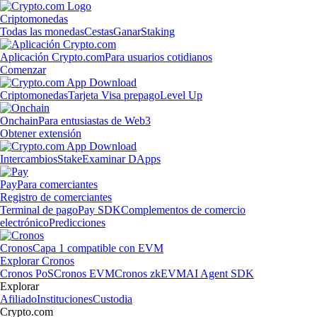
Criptomonedas
Todas las monedas
Cestas
Ganar
Staking
Aplicación Crypto.com
Para usuarios cotidianos
Comenzar
Criptomonedas
Tarjeta Visa prepago
Level Up
Onchain
Para entusiastas de Web3
Obtener extensión
Intercambios
Stake
Examinar DApps
Pay
Para comerciantes
Registro de comerciantes
Terminal de pago
Pay SDK
Complementos de comercio
electrónico
Predicciones
Cronos
Capa 1 compatible con EVM
Explorar Cronos
Cronos PoS
Cronos EVM
Cronos zkEVM
AI Agent SDK
Explorar
Afiliado
Instituciones
Custodia
Crypto.com