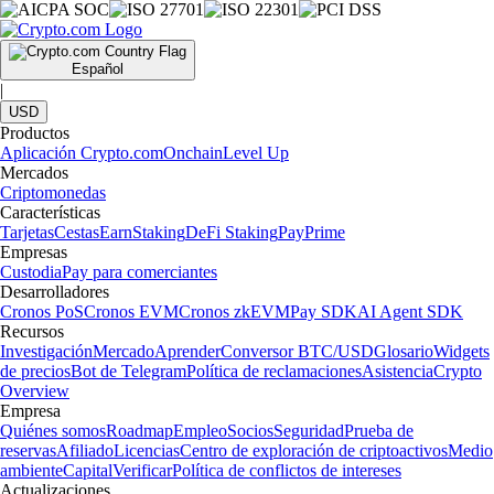
Español
|
USD
Productos
Aplicación Crypto.com
Onchain
Level Up
Mercados
Criptomonedas
Características
Tarjetas
Cestas
Earn
Staking
DeFi Staking
Pay
Prime
Empresas
Custodia
Pay para comerciantes
Desarrolladores
Cronos PoS
Cronos EVM
Cronos zkEVM
Pay SDK
AI Agent SDK
Recursos
Investigación
Mercado
Aprender
Conversor BTC/USD
Glosario
Widgets
de precios
Bot de Telegram
Política de reclamaciones
Asistencia
Crypto
Overview
Empresa
Quiénes somos
Roadmap
Empleo
Socios
Seguridad
Prueba de
reservas
Afiliado
Licencias
Centro de exploración de criptoactivos
Medio
ambiente
Capital
Verificar
Política de conflictos de intereses
Actualizaciones