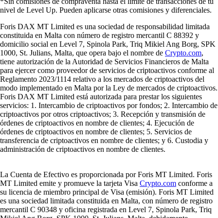
*Sin comisiones de compraventa hasta el límite de transacciones de tu
nivel de Level Up. Pueden aplicarse otras comisiones y diferenciales.
Foris DAX MT Limited es una sociedad de responsabilidad limitada
constituida en Malta con número de registro mercantil C 88392 y
domicilio social en Level 7, Spinola Park, Triq Mikiel Ang Borg, SPK
1000, St. Julians, Malta, que opera bajo el nombre de
Crypto.com
,
tiene autorización de la Autoridad de Servicios Financieros de Malta
para ejercer como proveedor de servicios de criptoactivos conforme al
Reglamento 2023/1114 relativo a los mercados de criptoactivos del
modo implementado en Malta por la Ley de mercados de criptoactivos.
Foris DAX MT Limited está autorizada para prestar los siguientes
servicios: 1. Intercambio de criptoactivos por fondos; 2. Intercambio de
criptoactivos por otros criptoactivos; 3. Recepción y transmisión de
órdenes de criptoactivos en nombre de clientes; 4. Ejecución de
órdenes de criptoactivos en nombre de clientes; 5. Servicios de
transferencia de criptoactivos en nombre de clientes; y 6. Custodia y
administración de criptoactivos en nombre de clientes.
La Cuenta de Efectivo es proporcionada por Foris MT Limited. Foris
MT Limited emite y promueve la tarjeta Visa
Crypto.com
conforme a
su licencia de miembro principal de Visa (emisión). Foris MT Limited
es una sociedad limitada constituida en Malta, con número de registro
mercantil C 90348 y oficina registrada en Level 7, Spinola Park, Triq