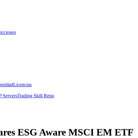
icciones
guridad
Licencias
 Servers
Trading Skill Repo
iShares ESG Aware MSCI EM ETF