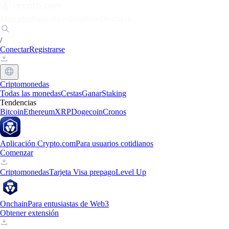
Mercados
Particulares
Empresas
Descubrir
/
Conectar
Registrarse
Criptomonedas
Todas las monedas
Cestas
Ganar
Staking
Tendencias
Bitcoin
Ethereum
XRP
Dogecoin
Cronos
Aplicación Crypto.com
Para usuarios cotidianos
Comenzar
Criptomonedas
Tarjeta Visa prepago
Level Up
Onchain
Para entusiastas de Web3
Obtener extensión