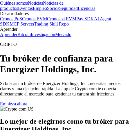
Quiénes somos
Noticias
Noticias de
productos
Eventos
Empleo
Socios
Seguridad
Licencias
Desarrolladores
Cronos PoS
Cronos EVM
Cronos zkEVM
Pay SDK
AI Agent
SDK
MCP Servers
Trading Skill Repo
Aprender
Aprender
Bitcoin
Investigación
Mercado
CRIPTO
Tu bróker de confianza para
Energizer Holdings, Inc.
Si buscas un bróker de Energizer Holdings, Inc., necesitas precios
claros y una ejecución rápida. La app de Crypto.com te conecta
directamente al mercado para gestionar tu cartera sin fricciones.
Empieza ahora
Lo mejor de elegirnos como tu bróker para
Energizer Holdings, Inc.