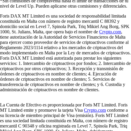
*Sin comisiones de compraventa hasta el límite de transacciones de tu
nivel de Level Up. Pueden aplicarse otras comisiones y diferenciales.
Foris DAX MT Limited es una sociedad de responsabilidad limitada
constituida en Malta con número de registro mercantil C 88392 y
domicilio social en Level 7, Spinola Park, Triq Mikiel Ang Borg, SPK
1000, St. Julians, Malta, que opera bajo el nombre de
Crypto.com
,
tiene autorización de la Autoridad de Servicios Financieros de Malta
para ejercer como proveedor de servicios de criptoactivos conforme al
Reglamento 2023/1114 relativo a los mercados de criptoactivos del
modo implementado en Malta por la Ley de mercados de criptoactivos.
Foris DAX MT Limited está autorizada para prestar los siguientes
servicios: 1. Intercambio de criptoactivos por fondos; 2. Intercambio de
criptoactivos por otros criptoactivos; 3. Recepción y transmisión de
órdenes de criptoactivos en nombre de clientes; 4. Ejecución de
órdenes de criptoactivos en nombre de clientes; 5. Servicios de
transferencia de criptoactivos en nombre de clientes; y 6. Custodia y
administración de criptoactivos en nombre de clientes.
La Cuenta de Efectivo es proporcionada por Foris MT Limited. Foris
MT Limited emite y promueve la tarjeta Visa
Crypto.com
conforme a
su licencia de miembro principal de Visa (emisión). Foris MT Limited
es una sociedad limitada constituida en Malta, con número de registro
mercantil C 90348 y oficina registrada en Level 7, Spinola Park, Triq