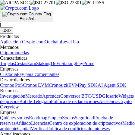
Español
|
USD
Productos
Aplicación Crypto.com
Onchain
Level Up
Mercados
Criptomonedas
Características
Tarjetas
Cestas
Earn
Staking
DeFi Staking
Pay
Prime
Empresas
Custodia
Pay para comerciantes
Desarrolladores
Cronos PoS
Cronos EVM
Cronos zkEVM
Pay SDK
AI Agent SDK
Recursos
Investigación
Mercado
Aprender
Conversor BTC/USD
Glosario
Widgets
de precios
Bot de Telegram
Política de reclamaciones
Asistencia
Crypto
Overview
Empresa
Quiénes somos
Roadmap
Empleo
Socios
Seguridad
Prueba de
reservas
Afiliado
Licencias
Centro de exploración de criptoactivos
Medio
ambiente
Capital
Verificar
Política de conflictos de intereses
Actualizaciones