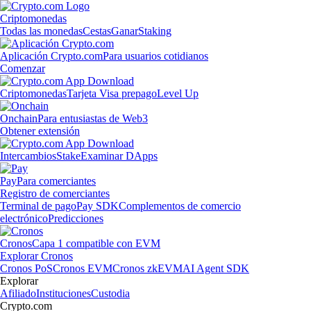
Criptomonedas
Todas las monedas
Cestas
Ganar
Staking
Aplicación Crypto.com
Para usuarios cotidianos
Comenzar
Criptomonedas
Tarjeta Visa prepago
Level Up
Onchain
Para entusiastas de Web3
Obtener extensión
Intercambios
Stake
Examinar DApps
Pay
Para comerciantes
Registro de comerciantes
Terminal de pago
Pay SDK
Complementos de comercio
electrónico
Predicciones
Cronos
Capa 1 compatible con EVM
Explorar Cronos
Cronos PoS
Cronos EVM
Cronos zkEVM
AI Agent SDK
Explorar
Afiliado
Instituciones
Custodia
Crypto.com