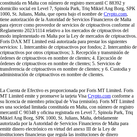
constituida en Malta con número de registro mercantil C 88392 y
domicilio social en Level 7, Spinola Park, Triq Mikiel Ang Borg, SPK
1000, St. Julians, Malta, que opera bajo el nombre de
Crypto.com
,
tiene autorización de la Autoridad de Servicios Financieros de Malta
para ejercer como proveedor de servicios de criptoactivos conforme al
Reglamento 2023/1114 relativo a los mercados de criptoactivos del
modo implementado en Malta por la Ley de mercados de criptoactivos.
Foris DAX MT Limited está autorizada para prestar los siguientes
servicios: 1. Intercambio de criptoactivos por fondos; 2. Intercambio de
criptoactivos por otros criptoactivos; 3. Recepción y transmisión de
órdenes de criptoactivos en nombre de clientes; 4. Ejecución de
órdenes de criptoactivos en nombre de clientes; 5. Servicios de
transferencia de criptoactivos en nombre de clientes; y 6. Custodia y
administración de criptoactivos en nombre de clientes.
La Cuenta de Efectivo es proporcionada por Foris MT Limited. Foris
MT Limited emite y promueve la tarjeta Visa
Crypto.com
conforme a
su licencia de miembro principal de Visa (emisión). Foris MT Limited
es una sociedad limitada constituida en Malta, con número de registro
mercantil C 90348 y oficina registrada en Level 7, Spinola Park, Triq
Mikiel Ang Borg, SPK 1000, St. Julians, Malta, debidamente
autorizada por la Autoridad de Servicios Financieros de Malta para
emitir dinero electrónico en virtud del anexo III de la Ley de
instituciones financieras que regula las instituciones de dinero