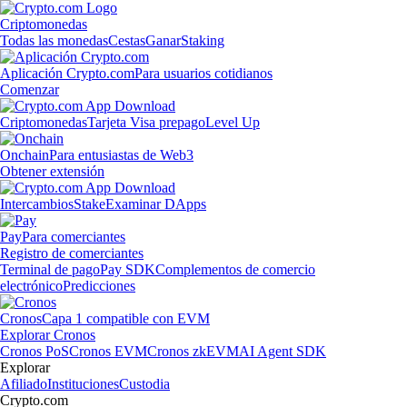
Criptomonedas
Todas las monedas
Cestas
Ganar
Staking
Aplicación Crypto.com
Para usuarios cotidianos
Comenzar
Criptomonedas
Tarjeta Visa prepago
Level Up
Onchain
Para entusiastas de Web3
Obtener extensión
Intercambios
Stake
Examinar DApps
Pay
Para comerciantes
Registro de comerciantes
Terminal de pago
Pay SDK
Complementos de comercio
electrónico
Predicciones
Cronos
Capa 1 compatible con EVM
Explorar Cronos
Cronos PoS
Cronos EVM
Cronos zkEVM
AI Agent SDK
Explorar
Afiliado
Instituciones
Custodia
Crypto.com