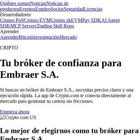
Quiénes somos
Noticias
Noticias de
productos
Eventos
Empleo
Socios
Seguridad
Licencias
Desarrolladores
Cronos PoS
Cronos EVM
Cronos zkEVM
Pay SDK
AI Agent
SDK
MCP Servers
Trading Skill Repo
Aprender
Aprender
Bitcoin
Investigación
Mercado
CRIPTO
Tu bróker de confianza para
Embraer S.A.
Si buscas un bróker de Embraer S.A., necesitas precios claros y una
ejecución rápida. La app de Crypto.com te conecta directamente al
mercado para gestionar tu cartera sin fricciones.
Empieza ahora
Lo mejor de elegirnos como tu bróker para
Embraer S.A.