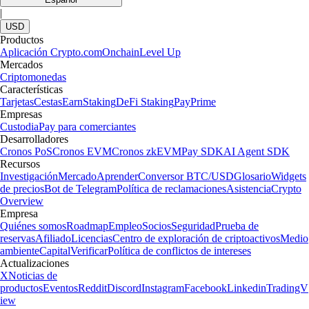
|
USD
Productos
Aplicación Crypto.com
Onchain
Level Up
Mercados
Criptomonedas
Características
Tarjetas
Cestas
Earn
Staking
DeFi Staking
Pay
Prime
Empresas
Custodia
Pay para comerciantes
Desarrolladores
Cronos PoS
Cronos EVM
Cronos zkEVM
Pay SDK
AI Agent SDK
Recursos
Investigación
Mercado
Aprender
Conversor BTC/USD
Glosario
Widgets
de precios
Bot de Telegram
Política de reclamaciones
Asistencia
Crypto
Overview
Empresa
Quiénes somos
Roadmap
Empleo
Socios
Seguridad
Prueba de
reservas
Afiliado
Licencias
Centro de exploración de criptoactivos
Medio
ambiente
Capital
Verificar
Política de conflictos de intereses
Actualizaciones
X
Noticias de
productos
Eventos
Reddit
Discord
Instagram
Facebook
Linkedin
TradingV
iew