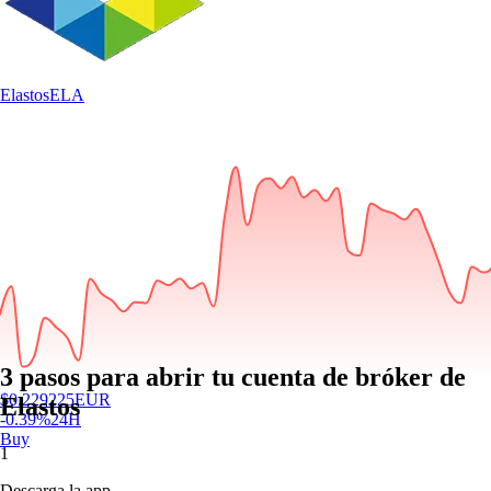
Elastos
ELA
3 pasos para abrir tu cuenta de bróker de
$
0.229225
EUR
Elastos
-0.39
%
24H
Buy
1
Descarga la app