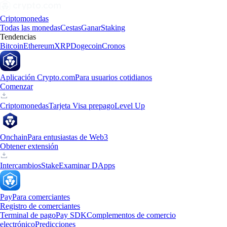
Criptomonedas
Todas las monedas
Cestas
Ganar
Staking
Tendencias
Bitcoin
Ethereum
XRP
Dogecoin
Cronos
Aplicación Crypto.com
Para usuarios cotidianos
Comenzar
Criptomonedas
Tarjeta Visa prepago
Level Up
Onchain
Para entusiastas de Web3
Obtener extensión
Intercambios
Stake
Examinar DApps
Pay
Para comerciantes
Registro de comerciantes
Terminal de pago
Pay SDK
Complementos de comercio
electrónico
Predicciones