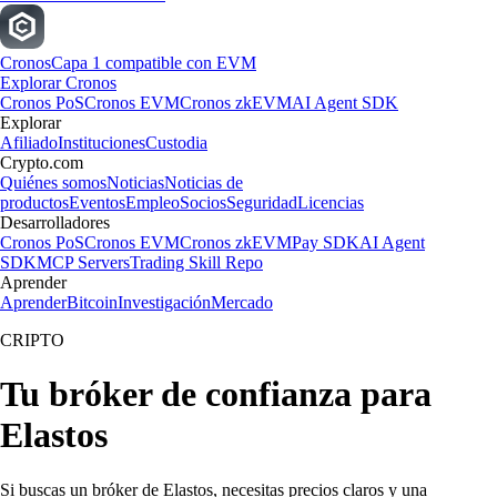
Cronos
Capa 1 compatible con EVM
Explorar Cronos
Cronos PoS
Cronos EVM
Cronos zkEVM
AI Agent SDK
Explorar
Afiliado
Instituciones
Custodia
Crypto.com
Quiénes somos
Noticias
Noticias de
productos
Eventos
Empleo
Socios
Seguridad
Licencias
Desarrolladores
Cronos PoS
Cronos EVM
Cronos zkEVM
Pay SDK
AI Agent
SDK
MCP Servers
Trading Skill Repo
Aprender
Aprender
Bitcoin
Investigación
Mercado
CRIPTO
Tu bróker de confianza para
Elastos
Si buscas un bróker de Elastos, necesitas precios claros y una