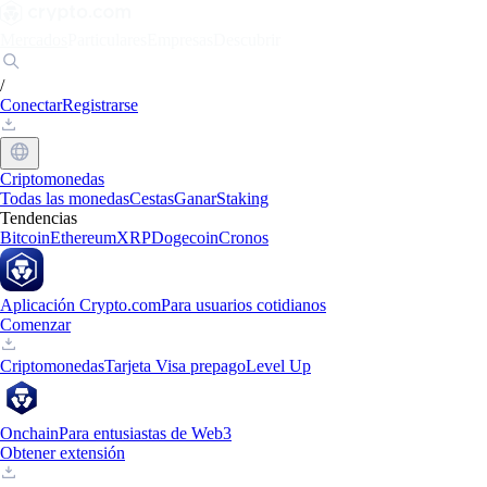
Mercados
Particulares
Empresas
Descubrir
/
Conectar
Registrarse
Criptomonedas
Todas las monedas
Cestas
Ganar
Staking
Tendencias
Bitcoin
Ethereum
XRP
Dogecoin
Cronos
Aplicación Crypto.com
Para usuarios cotidianos
Comenzar
Criptomonedas
Tarjeta Visa prepago
Level Up
Onchain
Para entusiastas de Web3
Obtener extensión