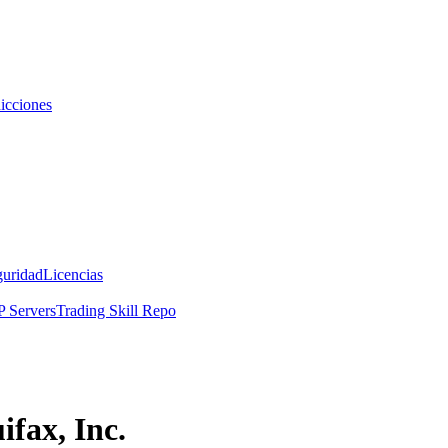
icciones
guridad
Licencias
 Servers
Trading Skill Repo
fax, Inc.