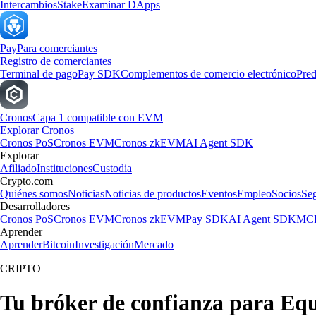
Intercambios
Stake
Examinar DApps
Pay
Para comerciantes
Registro de comerciantes
Terminal de pago
Pay SDK
Complementos de comercio electrónico
Pred
Cronos
Capa 1 compatible con EVM
Explorar Cronos
Cronos PoS
Cronos EVM
Cronos zkEVM
AI Agent SDK
Explorar
Afiliado
Instituciones
Custodia
Crypto.com
Quiénes somos
Noticias
Noticias de productos
Eventos
Empleo
Socios
Se
Desarrolladores
Cronos PoS
Cronos EVM
Cronos zkEVM
Pay SDK
AI Agent SDK
MCP
Aprender
Aprender
Bitcoin
Investigación
Mercado
CRIPTO
Tu bróker de confianza para Equi