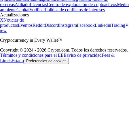
reservas
Afiliado
Licencias
Centro de exploración de criptoactivos
Medio
ambiente
Capital
Verificar
Política de conflictos de intereses
Actualizaciones
X
Noticias de
productos
Eventos
Reddit
Discord
Instagram
Facebook
Linkedin
TradingV
iew
Cryptocurrency in Every Wallet™
Copyright © 2024 - 2026 Crypto.com. Todos los derechos reservados.
Términos y condiciones para el EEE
aviso de privacidad
Fees &
Limits
Estado
Preferencias de cookies