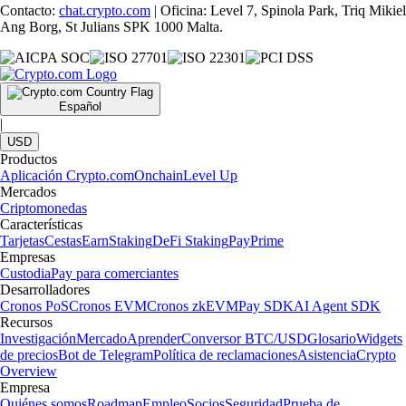
Contacto:
chat.crypto.com
| Oficina: Level 7, Spinola Park, Triq Mikiel
Ang Borg, St Julians SPK 1000 Malta.
Español
|
USD
Productos
Aplicación Crypto.com
Onchain
Level Up
Mercados
Criptomonedas
Características
Tarjetas
Cestas
Earn
Staking
DeFi Staking
Pay
Prime
Empresas
Custodia
Pay para comerciantes
Desarrolladores
Cronos PoS
Cronos EVM
Cronos zkEVM
Pay SDK
AI Agent SDK
Recursos
Investigación
Mercado
Aprender
Conversor BTC/USD
Glosario
Widgets
de precios
Bot de Telegram
Política de reclamaciones
Asistencia
Crypto
Overview
Empresa
Quiénes somos
Roadmap
Empleo
Socios
Seguridad
Prueba de