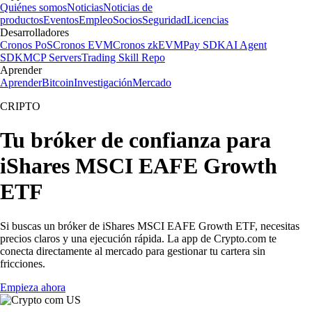
Quiénes somos
Noticias
Noticias de
productos
Eventos
Empleo
Socios
Seguridad
Licencias
Desarrolladores
Cronos PoS
Cronos EVM
Cronos zkEVM
Pay SDK
AI Agent
SDK
MCP Servers
Trading Skill Repo
Aprender
Aprender
Bitcoin
Investigación
Mercado
CRIPTO
Tu bróker de confianza para
iShares MSCI EAFE Growth
ETF
Si buscas un bróker de iShares MSCI EAFE Growth ETF, necesitas
precios claros y una ejecución rápida. La app de Crypto.com te
conecta directamente al mercado para gestionar tu cartera sin
fricciones.
Empieza ahora