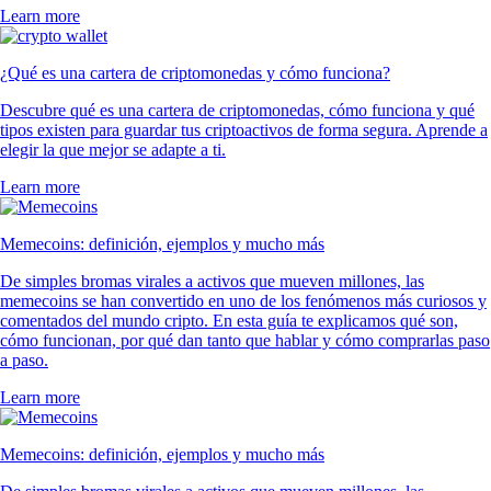
Learn more
¿Qué es una cartera de criptomonedas y cómo funciona?
Descubre qué es una cartera de criptomonedas, cómo funciona y qué
tipos existen para guardar tus criptoactivos de forma segura. Aprende a
elegir la que mejor se adapte a ti.
Learn more
Memecoins: definición, ejemplos y mucho más
De simples bromas virales a activos que mueven millones, las
memecoins se han convertido en uno de los fenómenos más curiosos y
comentados del mundo cripto. En esta guía te explicamos qué son,
cómo funcionan, por qué dan tanto que hablar y cómo comprarlas paso
a paso.
Learn more
Memecoins: definición, ejemplos y mucho más