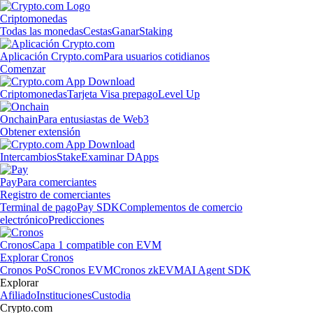
Criptomonedas
Todas las monedas
Cestas
Ganar
Staking
Aplicación Crypto.com
Para usuarios cotidianos
Comenzar
Criptomonedas
Tarjeta Visa prepago
Level Up
Onchain
Para entusiastas de Web3
Obtener extensión
Intercambios
Stake
Examinar DApps
Pay
Para comerciantes
Registro de comerciantes
Terminal de pago
Pay SDK
Complementos de comercio
electrónico
Predicciones
Cronos
Capa 1 compatible con EVM
Explorar Cronos
Cronos PoS
Cronos EVM
Cronos zkEVM
AI Agent SDK
Explorar
Afiliado
Instituciones
Custodia
Crypto.com