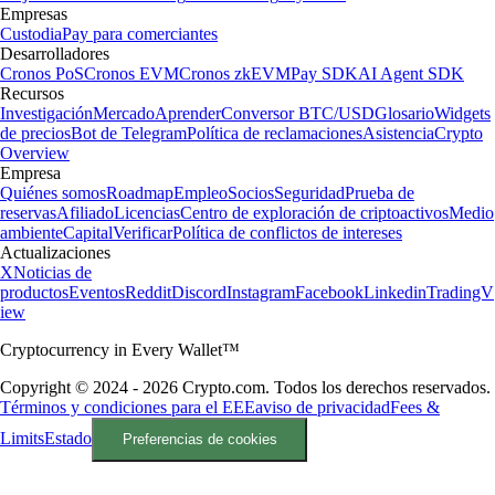
Empresas
Custodia
Pay para comerciantes
Desarrolladores
Cronos PoS
Cronos EVM
Cronos zkEVM
Pay SDK
AI Agent SDK
Recursos
Investigación
Mercado
Aprender
Conversor BTC/USD
Glosario
Widgets
de precios
Bot de Telegram
Política de reclamaciones
Asistencia
Crypto
Overview
Empresa
Quiénes somos
Roadmap
Empleo
Socios
Seguridad
Prueba de
reservas
Afiliado
Licencias
Centro de exploración de criptoactivos
Medio
ambiente
Capital
Verificar
Política de conflictos de intereses
Actualizaciones
X
Noticias de
productos
Eventos
Reddit
Discord
Instagram
Facebook
Linkedin
TradingV
iew
Cryptocurrency in Every Wallet™
Copyright © 2024 - 2026 Crypto.com. Todos los derechos reservados.
Términos y condiciones para el EEE
aviso de privacidad
Fees &
Limits
Estado
Preferencias de cookies