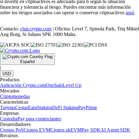
si invertir en criptoactivos es adecuado para ti según tu situación
financiera y tolerancia al riesgo. Puedes encontrar más información
sobre los riesgos asociados con operar o conservar criptoactivos
aquí
.
Contacto:
chat.crypto.com
| Oficina: Level 7, Spinola Park, Triq Mikiel
Ang Borg, St Julians SPK 1000 Malta.
Español
|
USD
Productos
Aplicación Crypto.com
Onchain
Level Up
Mercados
Criptomonedas
Características
Tarjetas
Cestas
Earn
Staking
DeFi Staking
Pay
Prime
Empresas
Custodia
Pay para comerciantes
Desarrolladores
Cronos PoS
Cronos EVM
Cronos zkEVM
Pay SDK
AI Agent SDK
Recursos