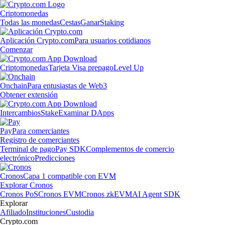
Criptomonedas
Todas las monedas
Cestas
Ganar
Staking
Aplicación Crypto.com
Para usuarios cotidianos
Comenzar
Criptomonedas
Tarjeta Visa prepago
Level Up
Onchain
Para entusiastas de Web3
Obtener extensión
Intercambios
Stake
Examinar DApps
Pay
Para comerciantes
Registro de comerciantes
Terminal de pago
Pay SDK
Complementos de comercio
electrónico
Predicciones
Cronos
Capa 1 compatible con EVM
Explorar Cronos
Cronos PoS
Cronos EVM
Cronos zkEVM
AI Agent SDK
Explorar
Afiliado
Instituciones
Custodia
Crypto.com