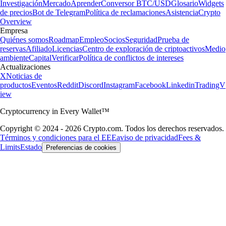
Investigación
Mercado
Aprender
Conversor BTC/USD
Glosario
Widgets
de precios
Bot de Telegram
Política de reclamaciones
Asistencia
Crypto
Overview
Empresa
Quiénes somos
Roadmap
Empleo
Socios
Seguridad
Prueba de
reservas
Afiliado
Licencias
Centro de exploración de criptoactivos
Medio
ambiente
Capital
Verificar
Política de conflictos de intereses
Actualizaciones
X
Noticias de
productos
Eventos
Reddit
Discord
Instagram
Facebook
Linkedin
TradingV
iew
Cryptocurrency in Every Wallet™
Copyright © 2024 - 2026 Crypto.com. Todos los derechos reservados.
Términos y condiciones para el EEE
aviso de privacidad
Fees &
Limits
Estado
Preferencias de cookies