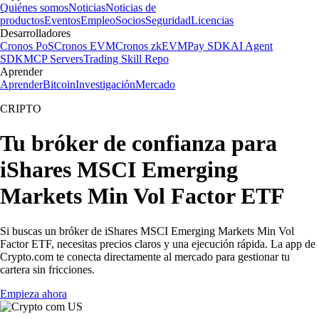
Quiénes somos
Noticias
Noticias de
productos
Eventos
Empleo
Socios
Seguridad
Licencias
Desarrolladores
Cronos PoS
Cronos EVM
Cronos zkEVM
Pay SDK
AI Agent
SDK
MCP Servers
Trading Skill Repo
Aprender
Aprender
Bitcoin
Investigación
Mercado
CRIPTO
Tu bróker de confianza para
iShares MSCI Emerging
Markets Min Vol Factor ETF
Si buscas un bróker de iShares MSCI Emerging Markets Min Vol
Factor ETF, necesitas precios claros y una ejecución rápida. La app de
Crypto.com te conecta directamente al mercado para gestionar tu
cartera sin fricciones.
Empieza ahora