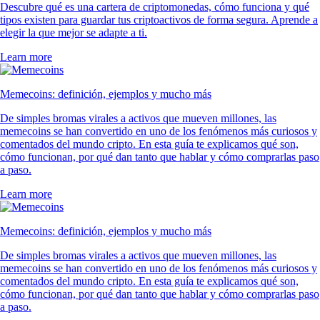
Descubre qué es una cartera de criptomonedas, cómo funciona y qué
tipos existen para guardar tus criptoactivos de forma segura. Aprende a
elegir la que mejor se adapte a ti.
Learn more
Memecoins: definición, ejemplos y mucho más
De simples bromas virales a activos que mueven millones, las
memecoins se han convertido en uno de los fenómenos más curiosos y
comentados del mundo cripto. En esta guía te explicamos qué son,
cómo funcionan, por qué dan tanto que hablar y cómo comprarlas paso
a paso.
Learn more
Memecoins: definición, ejemplos y mucho más
De simples bromas virales a activos que mueven millones, las
memecoins se han convertido en uno de los fenómenos más curiosos y
comentados del mundo cripto. En esta guía te explicamos qué son,
cómo funcionan, por qué dan tanto que hablar y cómo comprarlas paso
a paso.