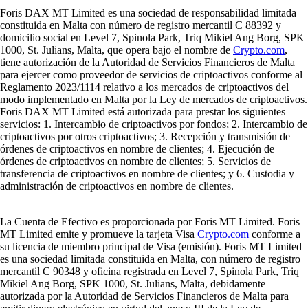
Foris DAX MT Limited es una sociedad de responsabilidad limitada
constituida en Malta con número de registro mercantil C 88392 y
domicilio social en Level 7, Spinola Park, Triq Mikiel Ang Borg, SPK
1000, St. Julians, Malta, que opera bajo el nombre de
Crypto.com
,
tiene autorización de la Autoridad de Servicios Financieros de Malta
para ejercer como proveedor de servicios de criptoactivos conforme al
Reglamento 2023/1114 relativo a los mercados de criptoactivos del
modo implementado en Malta por la Ley de mercados de criptoactivos.
Foris DAX MT Limited está autorizada para prestar los siguientes
servicios: 1. Intercambio de criptoactivos por fondos; 2. Intercambio de
criptoactivos por otros criptoactivos; 3. Recepción y transmisión de
órdenes de criptoactivos en nombre de clientes; 4. Ejecución de
órdenes de criptoactivos en nombre de clientes; 5. Servicios de
transferencia de criptoactivos en nombre de clientes; y 6. Custodia y
administración de criptoactivos en nombre de clientes.
La Cuenta de Efectivo es proporcionada por Foris MT Limited. Foris
MT Limited emite y promueve la tarjeta Visa
Crypto.com
conforme a
su licencia de miembro principal de Visa (emisión). Foris MT Limited
es una sociedad limitada constituida en Malta, con número de registro
mercantil C 90348 y oficina registrada en Level 7, Spinola Park, Triq
Mikiel Ang Borg, SPK 1000, St. Julians, Malta, debidamente
autorizada por la Autoridad de Servicios Financieros de Malta para