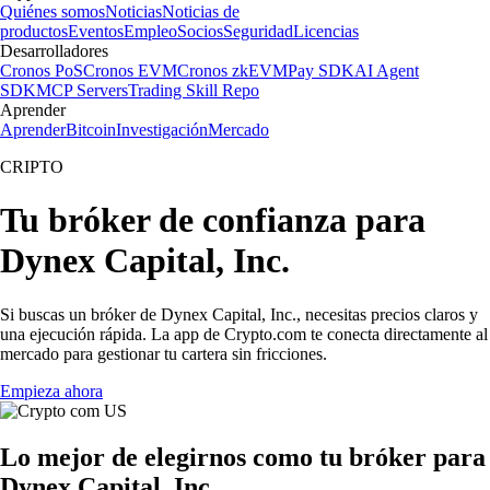
Quiénes somos
Noticias
Noticias de
productos
Eventos
Empleo
Socios
Seguridad
Licencias
Desarrolladores
Cronos PoS
Cronos EVM
Cronos zkEVM
Pay SDK
AI Agent
SDK
MCP Servers
Trading Skill Repo
Aprender
Aprender
Bitcoin
Investigación
Mercado
CRIPTO
Tu bróker de confianza para
Dynex Capital, Inc.
Si buscas un bróker de Dynex Capital, Inc., necesitas precios claros y
una ejecución rápida. La app de Crypto.com te conecta directamente al
mercado para gestionar tu cartera sin fricciones.
Empieza ahora
Lo mejor de elegirnos como tu bróker para
Dynex Capital, Inc.