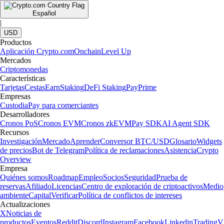
Español
|
USD
Productos
Aplicación Crypto.com
Onchain
Level Up
Mercados
Criptomonedas
Características
Tarjetas
Cestas
Earn
Staking
DeFi Staking
Pay
Prime
Empresas
Custodia
Pay para comerciantes
Desarrolladores
Cronos PoS
Cronos EVM
Cronos zkEVM
Pay SDK
AI Agent SDK
Recursos
Investigación
Mercado
Aprender
Conversor BTC/USD
Glosario
Widgets
de precios
Bot de Telegram
Política de reclamaciones
Asistencia
Crypto
Overview
Empresa
Quiénes somos
Roadmap
Empleo
Socios
Seguridad
Prueba de
reservas
Afiliado
Licencias
Centro de exploración de criptoactivos
Medio
ambiente
Capital
Verificar
Política de conflictos de intereses
Actualizaciones
X
Noticias de
productos
Eventos
Reddit
Discord
Instagram
Facebook
Linkedin
TradingV