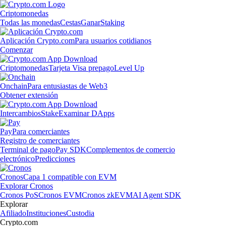
Criptomonedas
Todas las monedas
Cestas
Ganar
Staking
Aplicación Crypto.com
Para usuarios cotidianos
Comenzar
Criptomonedas
Tarjeta Visa prepago
Level Up
Onchain
Para entusiastas de Web3
Obtener extensión
Intercambios
Stake
Examinar DApps
Pay
Para comerciantes
Registro de comerciantes
Terminal de pago
Pay SDK
Complementos de comercio
electrónico
Predicciones
Cronos
Capa 1 compatible con EVM
Explorar Cronos
Cronos PoS
Cronos EVM
Cronos zkEVM
AI Agent SDK
Explorar
Afiliado
Instituciones
Custodia
Crypto.com