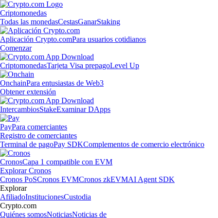
Criptomonedas
Todas las monedas
Cestas
Ganar
Staking
Aplicación Crypto.com
Para usuarios cotidianos
Comenzar
Criptomonedas
Tarjeta Visa prepago
Level Up
Onchain
Para entusiastas de Web3
Obtener extensión
Intercambios
Stake
Examinar DApps
Pay
Para comerciantes
Registro de comerciantes
Terminal de pago
Pay SDK
Complementos de comercio electrónico
Cronos
Capa 1 compatible con EVM
Explorar Cronos
Cronos PoS
Cronos EVM
Cronos zkEVM
AI Agent SDK
Explorar
Afiliado
Instituciones
Custodia
Crypto.com
Quiénes somos
Noticias
Noticias de