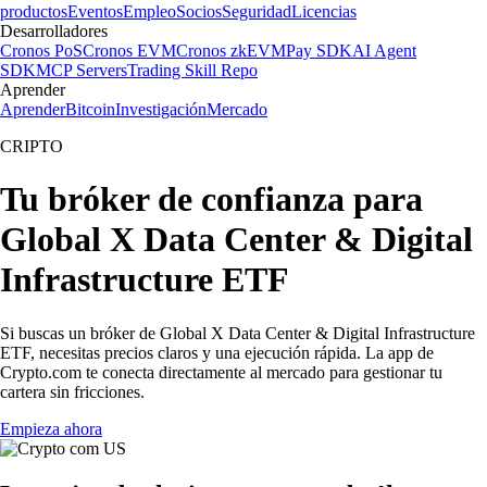
productos
Eventos
Empleo
Socios
Seguridad
Licencias
Desarrolladores
Cronos PoS
Cronos EVM
Cronos zkEVM
Pay SDK
AI Agent
SDK
MCP Servers
Trading Skill Repo
Aprender
Aprender
Bitcoin
Investigación
Mercado
CRIPTO
Tu bróker de confianza para
Global X Data Center & Digital
Infrastructure ETF
Si buscas un bróker de Global X Data Center & Digital Infrastructure
ETF, necesitas precios claros y una ejecución rápida. La app de
Crypto.com te conecta directamente al mercado para gestionar tu
cartera sin fricciones.
Empieza ahora