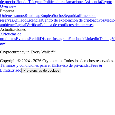
de precios
Bot de Telegram
Política de reclamaciones
Asistencia
Crypto
Overview
Empresa
Quiénes somos
Roadmap
Empleo
Socios
Seguridad
Prueba de
reservas
Afiliado
Licencias
Centro de exploración de criptoactivos
Medio
ambiente
Capital
Verificar
Política de conflictos de intereses
Actualizaciones
X
Noticias de
productos
Eventos
Reddit
Discord
Instagram
Facebook
Linkedin
TradingV
iew
Cryptocurrency in Every Wallet™
Copyright © 2024 - 2026 Crypto.com. Todos los derechos reservados.
Términos y condiciones para el EEE
aviso de privacidad
Fees &
Limits
Estado
Preferencias de cookies