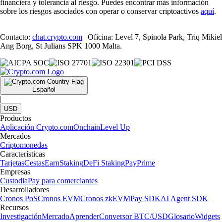
financiera y tolerancia al riesgo. Puedes encontrar más información
sobre los riesgos asociados con operar o conservar criptoactivos
aquí
.
Contacto:
chat.crypto.com
| Oficina: Level 7, Spinola Park, Triq Mikiel
Ang Borg, St Julians SPK 1000 Malta.
Español
|
USD
Productos
Aplicación Crypto.com
Onchain
Level Up
Mercados
Criptomonedas
Características
Tarjetas
Cestas
Earn
Staking
DeFi Staking
Pay
Prime
Empresas
Custodia
Pay para comerciantes
Desarrolladores
Cronos PoS
Cronos EVM
Cronos zkEVM
Pay SDK
AI Agent SDK
Recursos
Investigación
Mercado
Aprender
Conversor BTC/USD
Glosario
Widgets