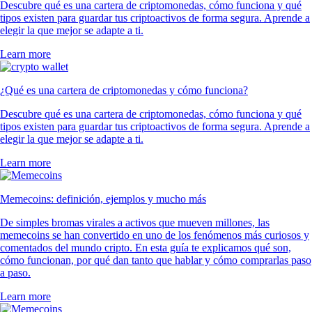
Descubre qué es una cartera de criptomonedas, cómo funciona y qué
tipos existen para guardar tus criptoactivos de forma segura. Aprende a
elegir la que mejor se adapte a ti.
Learn more
¿Qué es una cartera de criptomonedas y cómo funciona?
Descubre qué es una cartera de criptomonedas, cómo funciona y qué
tipos existen para guardar tus criptoactivos de forma segura. Aprende a
elegir la que mejor se adapte a ti.
Learn more
Memecoins: definición, ejemplos y mucho más
De simples bromas virales a activos que mueven millones, las
memecoins se han convertido en uno de los fenómenos más curiosos y
comentados del mundo cripto. En esta guía te explicamos qué son,
cómo funcionan, por qué dan tanto que hablar y cómo comprarlas paso
a paso.
Learn more