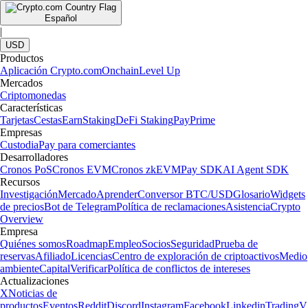
Español
|
USD
Productos
Aplicación Crypto.com
Onchain
Level Up
Mercados
Criptomonedas
Características
Tarjetas
Cestas
Earn
Staking
DeFi Staking
Pay
Prime
Empresas
Custodia
Pay para comerciantes
Desarrolladores
Cronos PoS
Cronos EVM
Cronos zkEVM
Pay SDK
AI Agent SDK
Recursos
Investigación
Mercado
Aprender
Conversor BTC/USD
Glosario
Widgets
de precios
Bot de Telegram
Política de reclamaciones
Asistencia
Crypto
Overview
Empresa
Quiénes somos
Roadmap
Empleo
Socios
Seguridad
Prueba de
reservas
Afiliado
Licencias
Centro de exploración de criptoactivos
Medio
ambiente
Capital
Verificar
Política de conflictos de intereses
Actualizaciones
X
Noticias de
productos
Eventos
Reddit
Discord
Instagram
Facebook
Linkedin
TradingV