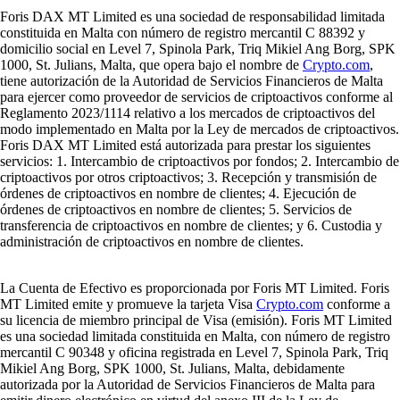
Foris DAX MT Limited es una sociedad de responsabilidad limitada
constituida en Malta con número de registro mercantil C 88392 y
domicilio social en Level 7, Spinola Park, Triq Mikiel Ang Borg, SPK
1000, St. Julians, Malta, que opera bajo el nombre de
Crypto.com
,
tiene autorización de la Autoridad de Servicios Financieros de Malta
para ejercer como proveedor de servicios de criptoactivos conforme al
Reglamento 2023/1114 relativo a los mercados de criptoactivos del
modo implementado en Malta por la Ley de mercados de criptoactivos.
Foris DAX MT Limited está autorizada para prestar los siguientes
servicios: 1. Intercambio de criptoactivos por fondos; 2. Intercambio de
criptoactivos por otros criptoactivos; 3. Recepción y transmisión de
órdenes de criptoactivos en nombre de clientes; 4. Ejecución de
órdenes de criptoactivos en nombre de clientes; 5. Servicios de
transferencia de criptoactivos en nombre de clientes; y 6. Custodia y
administración de criptoactivos en nombre de clientes.
La Cuenta de Efectivo es proporcionada por Foris MT Limited. Foris
MT Limited emite y promueve la tarjeta Visa
Crypto.com
conforme a
su licencia de miembro principal de Visa (emisión). Foris MT Limited
es una sociedad limitada constituida en Malta, con número de registro
mercantil C 90348 y oficina registrada en Level 7, Spinola Park, Triq
Mikiel Ang Borg, SPK 1000, St. Julians, Malta, debidamente
autorizada por la Autoridad de Servicios Financieros de Malta para