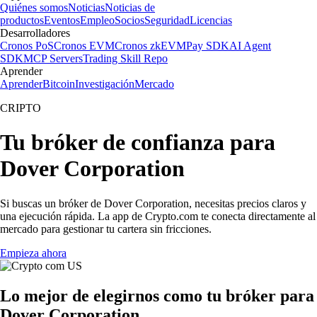
Quiénes somos
Noticias
Noticias de
productos
Eventos
Empleo
Socios
Seguridad
Licencias
Desarrolladores
Cronos PoS
Cronos EVM
Cronos zkEVM
Pay SDK
AI Agent
SDK
MCP Servers
Trading Skill Repo
Aprender
Aprender
Bitcoin
Investigación
Mercado
CRIPTO
Tu bróker de confianza para
Dover Corporation
Si buscas un bróker de Dover Corporation, necesitas precios claros y
una ejecución rápida. La app de Crypto.com te conecta directamente al
mercado para gestionar tu cartera sin fricciones.
Empieza ahora
Lo mejor de elegirnos como tu bróker para
Dover Corporation