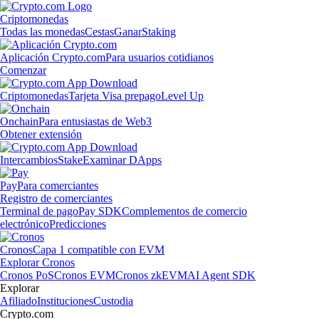
Criptomonedas
Todas las monedas
Cestas
Ganar
Staking
Aplicación Crypto.com
Para usuarios cotidianos
Comenzar
Criptomonedas
Tarjeta Visa prepago
Level Up
Onchain
Para entusiastas de Web3
Obtener extensión
Intercambios
Stake
Examinar DApps
Pay
Para comerciantes
Registro de comerciantes
Terminal de pago
Pay SDK
Complementos de comercio
electrónico
Predicciones
Cronos
Capa 1 compatible con EVM
Explorar Cronos
Cronos PoS
Cronos EVM
Cronos zkEVM
AI Agent SDK
Explorar
Afiliado
Instituciones
Custodia
Crypto.com