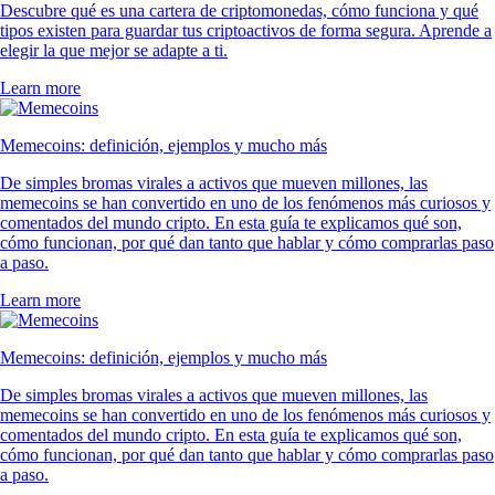
Descubre qué es una cartera de criptomonedas, cómo funciona y qué
tipos existen para guardar tus criptoactivos de forma segura. Aprende a
elegir la que mejor se adapte a ti.
Learn more
Memecoins: definición, ejemplos y mucho más
De simples bromas virales a activos que mueven millones, las
memecoins se han convertido en uno de los fenómenos más curiosos y
comentados del mundo cripto. En esta guía te explicamos qué son,
cómo funcionan, por qué dan tanto que hablar y cómo comprarlas paso
a paso.
Learn more
Memecoins: definición, ejemplos y mucho más
De simples bromas virales a activos que mueven millones, las
memecoins se han convertido en uno de los fenómenos más curiosos y
comentados del mundo cripto. En esta guía te explicamos qué son,
cómo funcionan, por qué dan tanto que hablar y cómo comprarlas paso
a paso.