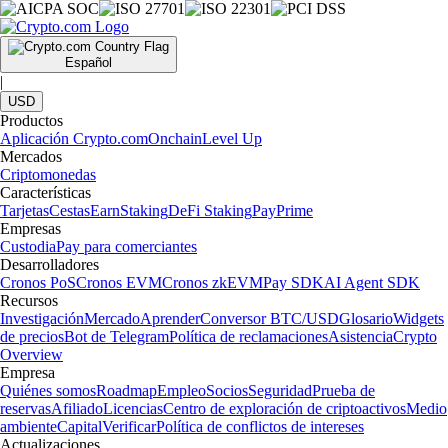
Español
|
USD
Productos
Aplicación Crypto.com
Onchain
Level Up
Mercados
Criptomonedas
Características
Tarjetas
Cestas
Earn
Staking
DeFi Staking
Pay
Prime
Empresas
Custodia
Pay para comerciantes
Desarrolladores
Cronos PoS
Cronos EVM
Cronos zkEVM
Pay SDK
AI Agent SDK
Recursos
Investigación
Mercado
Aprender
Conversor BTC/USD
Glosario
Widgets
de precios
Bot de Telegram
Política de reclamaciones
Asistencia
Crypto
Overview
Empresa
Quiénes somos
Roadmap
Empleo
Socios
Seguridad
Prueba de
reservas
Afiliado
Licencias
Centro de exploración de criptoactivos
Medio
ambiente
Capital
Verificar
Política de conflictos de intereses
Actualizaciones