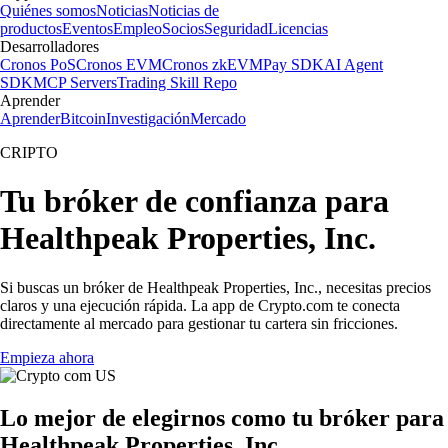
Quiénes somos
Noticias
Noticias de
productos
Eventos
Empleo
Socios
Seguridad
Licencias
Desarrolladores
Cronos PoS
Cronos EVM
Cronos zkEVM
Pay SDK
AI Agent
SDK
MCP Servers
Trading Skill Repo
Aprender
Aprender
Bitcoin
Investigación
Mercado
CRIPTO
Tu bróker de confianza para
Healthpeak Properties, Inc.
Si buscas un bróker de Healthpeak Properties, Inc., necesitas precios
claros y una ejecución rápida. La app de Crypto.com te conecta
directamente al mercado para gestionar tu cartera sin fricciones.
Empieza ahora
Lo mejor de elegirnos como tu bróker para
Healthpeak Properties, Inc.