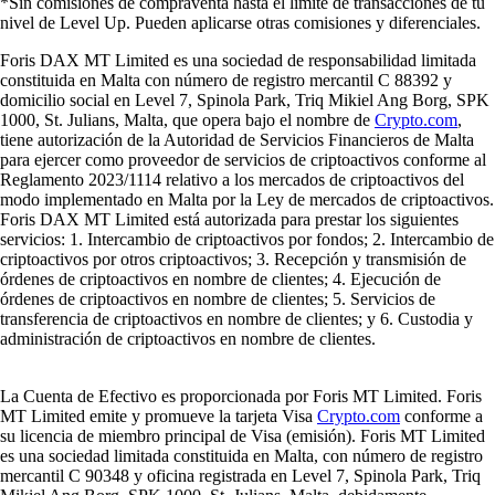
*Sin comisiones de compraventa hasta el límite de transacciones de tu
nivel de Level Up. Pueden aplicarse otras comisiones y diferenciales.
Foris DAX MT Limited es una sociedad de responsabilidad limitada
constituida en Malta con número de registro mercantil C 88392 y
domicilio social en Level 7, Spinola Park, Triq Mikiel Ang Borg, SPK
1000, St. Julians, Malta, que opera bajo el nombre de
Crypto.com
,
tiene autorización de la Autoridad de Servicios Financieros de Malta
para ejercer como proveedor de servicios de criptoactivos conforme al
Reglamento 2023/1114 relativo a los mercados de criptoactivos del
modo implementado en Malta por la Ley de mercados de criptoactivos.
Foris DAX MT Limited está autorizada para prestar los siguientes
servicios: 1. Intercambio de criptoactivos por fondos; 2. Intercambio de
criptoactivos por otros criptoactivos; 3. Recepción y transmisión de
órdenes de criptoactivos en nombre de clientes; 4. Ejecución de
órdenes de criptoactivos en nombre de clientes; 5. Servicios de
transferencia de criptoactivos en nombre de clientes; y 6. Custodia y
administración de criptoactivos en nombre de clientes.
La Cuenta de Efectivo es proporcionada por Foris MT Limited. Foris
MT Limited emite y promueve la tarjeta Visa
Crypto.com
conforme a
su licencia de miembro principal de Visa (emisión). Foris MT Limited
es una sociedad limitada constituida en Malta, con número de registro
mercantil C 90348 y oficina registrada en Level 7, Spinola Park, Triq