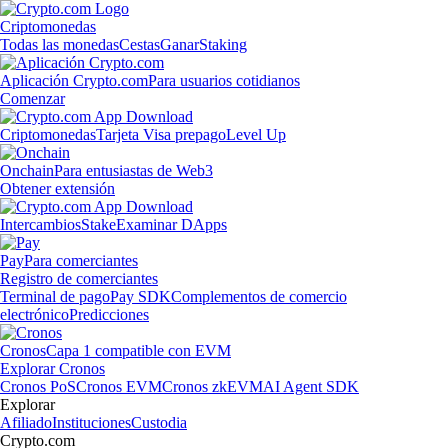
Criptomonedas
Todas las monedas
Cestas
Ganar
Staking
Aplicación Crypto.com
Para usuarios cotidianos
Comenzar
Criptomonedas
Tarjeta Visa prepago
Level Up
Onchain
Para entusiastas de Web3
Obtener extensión
Intercambios
Stake
Examinar DApps
Pay
Para comerciantes
Registro de comerciantes
Terminal de pago
Pay SDK
Complementos de comercio
electrónico
Predicciones
Cronos
Capa 1 compatible con EVM
Explorar Cronos
Cronos PoS
Cronos EVM
Cronos zkEVM
AI Agent SDK
Explorar
Afiliado
Instituciones
Custodia
Crypto.com