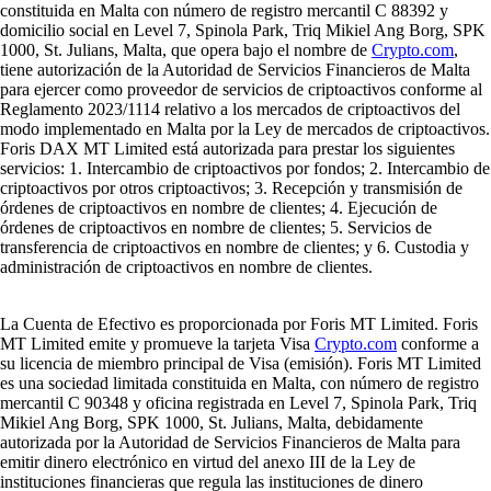
constituida en Malta con número de registro mercantil C 88392 y
domicilio social en Level 7, Spinola Park, Triq Mikiel Ang Borg, SPK
1000, St. Julians, Malta, que opera bajo el nombre de
Crypto.com
,
tiene autorización de la Autoridad de Servicios Financieros de Malta
para ejercer como proveedor de servicios de criptoactivos conforme al
Reglamento 2023/1114 relativo a los mercados de criptoactivos del
modo implementado en Malta por la Ley de mercados de criptoactivos.
Foris DAX MT Limited está autorizada para prestar los siguientes
servicios: 1. Intercambio de criptoactivos por fondos; 2. Intercambio de
criptoactivos por otros criptoactivos; 3. Recepción y transmisión de
órdenes de criptoactivos en nombre de clientes; 4. Ejecución de
órdenes de criptoactivos en nombre de clientes; 5. Servicios de
transferencia de criptoactivos en nombre de clientes; y 6. Custodia y
administración de criptoactivos en nombre de clientes.
La Cuenta de Efectivo es proporcionada por Foris MT Limited. Foris
MT Limited emite y promueve la tarjeta Visa
Crypto.com
conforme a
su licencia de miembro principal de Visa (emisión). Foris MT Limited
es una sociedad limitada constituida en Malta, con número de registro
mercantil C 90348 y oficina registrada en Level 7, Spinola Park, Triq
Mikiel Ang Borg, SPK 1000, St. Julians, Malta, debidamente
autorizada por la Autoridad de Servicios Financieros de Malta para
emitir dinero electrónico en virtud del anexo III de la Ley de
instituciones financieras que regula las instituciones de dinero