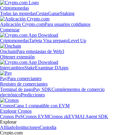
Criptomonedas
Todas las monedas
Cestas
Ganar
Staking
Aplicación Crypto.com
Para usuarios cotidianos
Comenzar
Criptomonedas
Tarjeta Visa prepago
Level Up
Onchain
Para entusiastas de Web3
Obtener extensión
Intercambios
Stake
Examinar DApps
Pay
Para comerciantes
Registro de comerciantes
Terminal de pago
Pay SDK
Complementos de comercio
electrónico
Predicciones
Cronos
Capa 1 compatible con EVM
Explorar Cronos
Cronos PoS
Cronos EVM
Cronos zkEVM
AI Agent SDK
Explorar
Afiliado
Instituciones
Custodia
Crypto.com