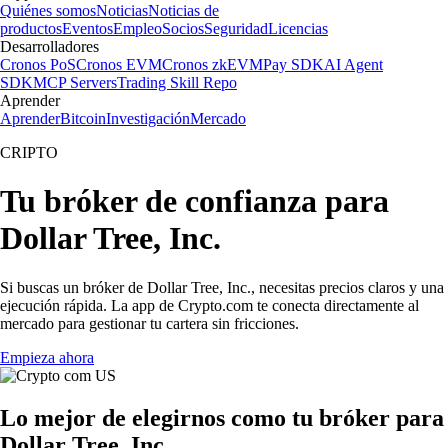
Quiénes somos
Noticias
Noticias de
productos
Eventos
Empleo
Socios
Seguridad
Licencias
Desarrolladores
Cronos PoS
Cronos EVM
Cronos zkEVM
Pay SDK
AI Agent
SDK
MCP Servers
Trading Skill Repo
Aprender
Aprender
Bitcoin
Investigación
Mercado
CRIPTO
Tu bróker de confianza para
Dollar Tree, Inc.
Si buscas un bróker de Dollar Tree, Inc., necesitas precios claros y una
ejecución rápida. La app de Crypto.com te conecta directamente al
mercado para gestionar tu cartera sin fricciones.
Empieza ahora
Lo mejor de elegirnos como tu bróker para
Dollar Tree, Inc.