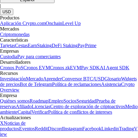
|
USD
Productos
Aplicación Crypto.com
Onchain
Level Up
Mercados
Criptomonedas
Características
Tarjetas
Cestas
Earn
Staking
DeFi Staking
Pay
Prime
Empresas
Custodia
Pay para comerciantes
Desarrolladores
Cronos PoS
Cronos EVM
Cronos zkEVM
Pay SDK
AI Agent SDK
Recursos
Investigación
Mercado
Aprender
Conversor BTC/USD
Glosario
Widgets
de precios
Bot de Telegram
Política de reclamaciones
Asistencia
Crypto
Overview
Empresa
Quiénes somos
Roadmap
Empleo
Socios
Seguridad
Prueba de
reservas
Afiliado
Licencias
Centro de exploración de criptoactivos
Medio
ambiente
Capital
Verificar
Política de conflictos de intereses
Actualizaciones
X
Noticias de
productos
Eventos
Reddit
Discord
Instagram
Facebook
Linkedin
TradingV
iew